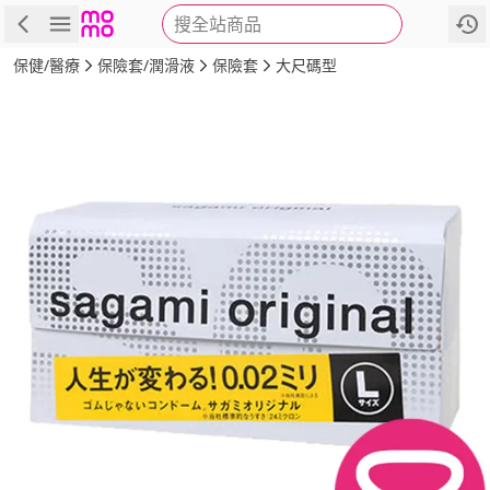
搜全站商品
商品
評價
詳情
規格
推薦
保健/醫療
保險套/潤滑液
保險套
大尺碼型