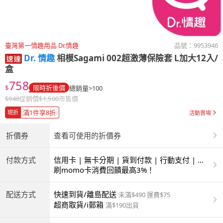
臺灣第一情趣用品 Dr.情趣
品號：
9953946
Dr. 情趣
相模Sagami 002超激薄保險套 L加大12入/
盒
758
$
限時折後價
總銷量>100
$
948
促銷價
$
1,500
市售價
滿1件享8折
現折
活動賣場
折價券
查看可使用的折價券
付款方式
信用卡 | 無卡分期 | 貨到付款 | 行動支付 | 超
商付款 | ATM | 銀聯卡
刷momo卡消費回饋最高3%！
配送方式
快速到貨/離島配送
未滿$490 運費$75
超商取貨/i郵箱
滿$190出貨