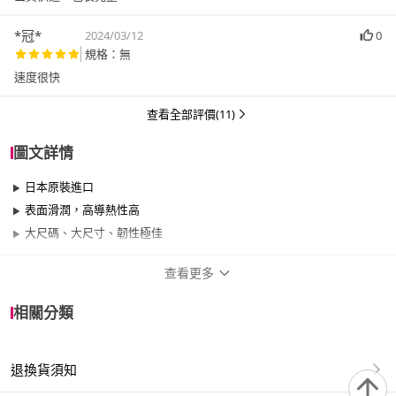
*冠*
2024/03/12
0
規格：無
速度很快
查看全部評價(11)
圖文詳情
日本原裝進口
表面滑潤，高導熱性高
大尺碼、大尺寸、韌性極佳
查看更多
商品規格
相關分類
品牌名稱
Dr. 情趣
退換貨須知
類型
一般