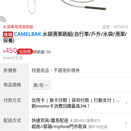
水袋專用清潔刷組
品號：
9974053
CAMELBAK
水袋清潔刷組(自行車/戶外/水袋/清潔/
保養)
450
$
促銷價
總銷量>50
$
500
市售價
折價券
特惠商品，不適用折價券
商品規格
黑/灰
付款方式
信用卡 | 無卡分期 | 貨到付款 | 行動支付 | 超
商付款 | ATM | 銀聯卡
刷momo卡消費回饋最高3%！
配送方式
快速到貨/離島配送
未滿$490 運費$75
超商/i郵箱/myfone門市取貨
滿$190出貨