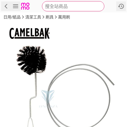
搜全站商品
商品
評價
詳情
規格
推薦
日用/紙品
清潔工具
刷具
萬用刷