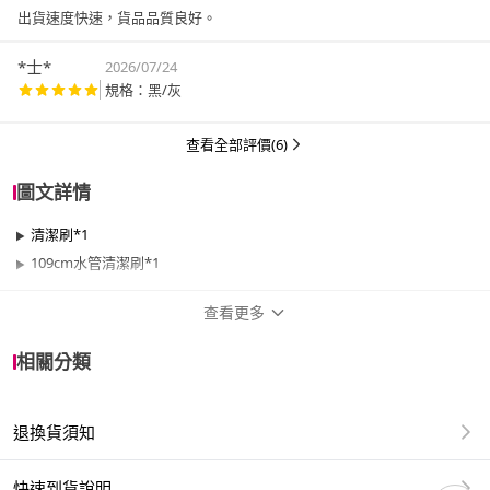
出貨速度快速，貨品品質良好。
*士*
2026/07/24
規格：黑/灰
查看全部評價(6)
圖文詳情
清潔刷*1
109cm水管清潔刷*1
查看更多
商品規格
相關分類
品牌名稱
CAMELBAK
退換貨須知
適用於
廚房
快速到貨說明