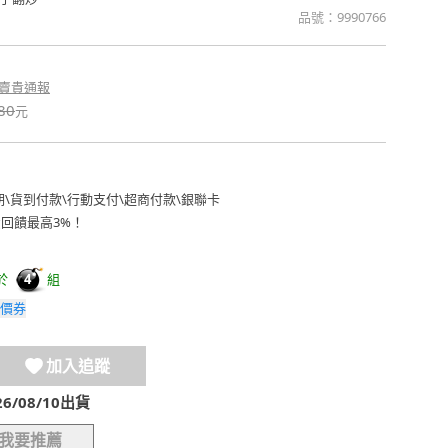
品號：
9990766
賣貴通報
80
元
期
\
貨到付款
\
行動支付
\
超商付款
\
銀聯卡
費回饋最高3%！
於
組
4
價券
加入追蹤
/08/10出貨
我要推薦