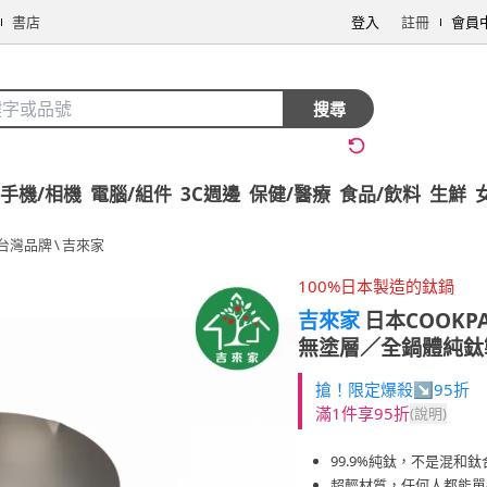
書店
登入
註冊
會員
搜尋
手機/相機
電腦/組件
3C週邊
保健/醫療
食品/飲料
生鮮
台灣品牌
\
吉來家
100%日本製造的鈦鍋
吉來家
日本COOK
無塗層／全鍋體純鈦
搶！限定爆殺↘95折
滿1件享95折
(說明)
99.9%純鈦，不是混和鈦
超輕材質，任何人都能單