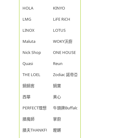
HOLA
KINYO
LMG
LiFE RiCH
LINOX
LOTUS
Maluta
WOKY沃廚
Nick Shop
ONE HOUSE
Quasi
Reun
THE LOEL
Zodiac 諾帝亞
鍋鍋窖
鍋寶
西華
美心
PERFECT理想
牛頭牌Buffalo
膳魔師
掌廚
膳夫THANKFUL
鏗鏘