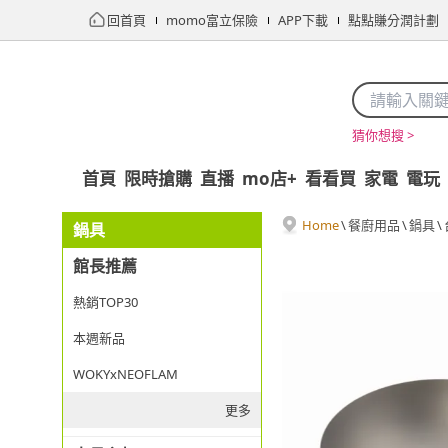
回首頁
momo富立保險
APP下載
點點賺分潤計劃
猜你想搜 >
首頁
限時搶購
直播
mo店+
看看買
家電
電玩
Home
\
餐廚用品
\
鍋具
\
鍋具
館長推薦
熱銷TOP30
本週新品
WOKYxNEOFLAM
更多