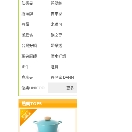
仙德曼
碧翠絲
鵝頭牌
吉來家
丹露
米雅可
御膳坊
鍋之尊
台灣好鍋
婦樂透
頂尖廚師
清水好鍋
正牛
陸寶
真功夫
丹尼家 DANNY JIA
優樂UNICOOK
更多
熱銷TOP5