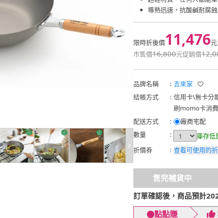
導熱迅速，抗酸鹹耐腐蝕
11,476
限時折後價
元
16,800
12,0
市售價
元
促銷價
品牌名稱
:
吉來家
結帳方式
:
信用卡
\
無卡分
刷momo卡消
配送方式
:
廠商宅配
數量
:
庫存低
折價券
:
查看可使用的折
售完補貨中
訂單確認後，商品預計2026
點點賺