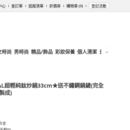
中心
查訂單
追蹤清單
折價券
購物車 (0)
登記活動
女時尚
男時尚
精品/飾品
彩妝保養
個人清潔
日用/紙品
母
PAL超輕純鈦炒鍋33cm★送不鏽鋼鍋鏟(完全
製成)
合金
手翻炒