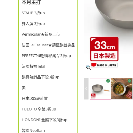
本月主打
STAUB 3折up
雙人牌 3折up
Vermicular★新品上市
法國Le Creuset★鑄鐵鍋首選品牌
PERFECT理想牌熱銷品3折up
法國特福Tefal
鍋寶熱銷品下殺3折up
美
日本IRIS設計賞
FULOTO 全館3折up
HONDONI 全館下殺3折up
韓國Neoflam