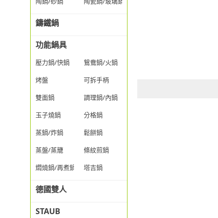
陶鍋/砂鍋
陶瓷鍋/玻璃鍋/透明鍋
鑄鐵鍋
功能鍋具
壓力鍋/快鍋
鴛鴦鍋/火鍋
烤盤
可拆手柄
雙面鍋
調理鍋/內鍋
玉子燒鍋
分格鍋
蒸鍋/炸鍋
鬆餅鍋
蒸盤/蒸籠
條紋煎鍋
燜燒鍋/再煮鍋
塔吉鍋
德國雙人
STAUB