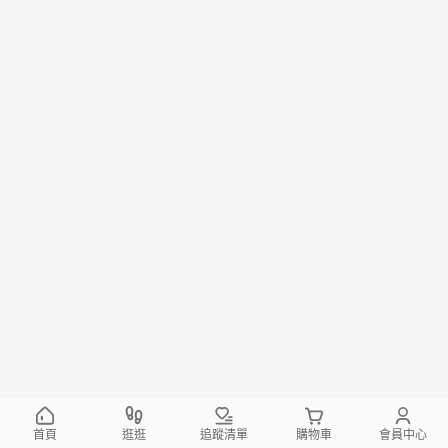
首頁
逛逛
追蹤清單
購物車
會員中心