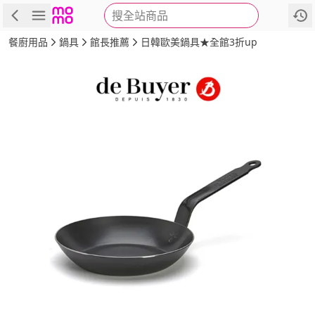
搜全站商品
商品
評價
詳情
規格
推薦
餐廚用品
鍋具
館長推薦
日韓歐美鍋具★全館3折up