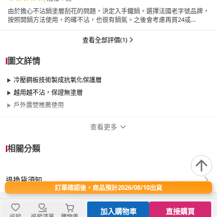
由於擔心不沾鍋塗層刮花的問題，決定入手鐵鍋。選擇法國老字號品牌，
按照開鍋方法使用，的確不沾，也很有鍋氣。之後會考慮再買24或
26CM。
查看全部評價(1)
圖文詳情
冷壓鋼板技術製成抗氧化保護層
越用越不沾，保證無塗層
戶外露營推薦使用
查看更多
商品規格
相關分類
品牌名稱
de Buyer 畢耶
退換貨須知
尺寸
17cm~20cm
訂單確認後，商品預計2026/08/10出貨
材質
鐵/鑄鐵
加入購物車
直接購買
追蹤
追蹤清單
購物車