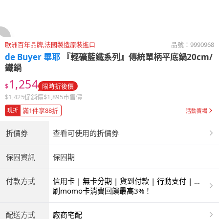
歐洲百年品牌,法國製造原裝進口
品號：
9990968
de Buyer 畢耶
『輕礦藍鐵系列』傳統單柄平底鍋20cm/
鐵鍋
1,254
$
限時折後價
$
1,425
促銷價
$
1,895
市售價
滿1件享88折
現折
活動賣場
折價券
查看可使用的折價券
保固資訊
保固期
付款方式
信用卡 | 無卡分期 | 貨到付款 | 行動支付 | 超
商付款 | ATM | 銀聯卡
刷momo卡消費回饋最高3%！
配送方式
廠商宅配