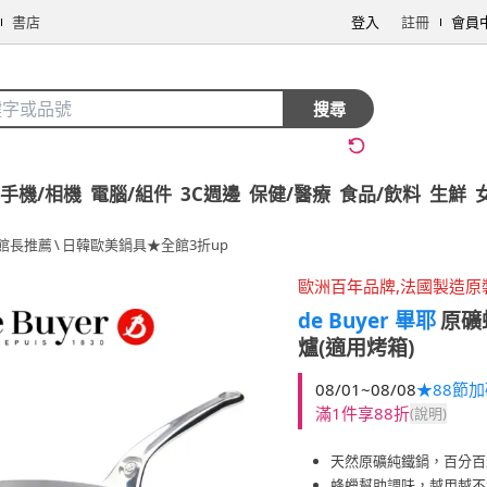
書店
登入
註冊
會員
搜尋
手機/相機
電腦/組件
3C週邊
保健/醫療
食品/飲料
生鮮
館長推薦
\
日韓歐美鍋具★全館3折up
歐洲百年品牌,法國製造原
de Buyer 畢耶
原礦
爐(適用烤箱)
08/01~08/08
★88節
滿1件享88折
(說明)
天然原礦純鐵鍋，百分百
蜂蠟幫助調味，越用越不