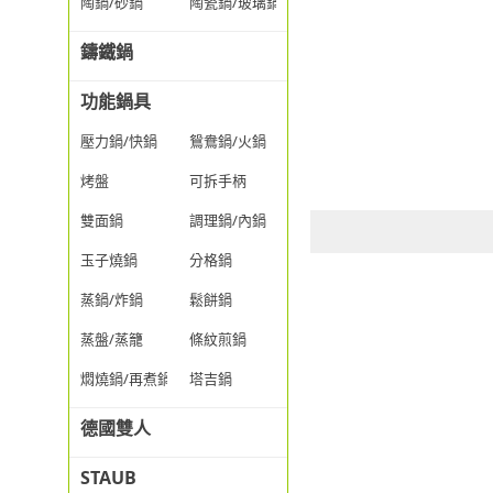
陶鍋/砂鍋
陶瓷鍋/玻璃鍋/透明鍋
鑄鐵鍋
功能鍋具
壓力鍋/快鍋
鴛鴦鍋/火鍋
烤盤
可拆手柄
雙面鍋
調理鍋/內鍋
玉子燒鍋
分格鍋
蒸鍋/炸鍋
鬆餅鍋
蒸盤/蒸籠
條紋煎鍋
燜燒鍋/再煮鍋
塔吉鍋
德國雙人
STAUB