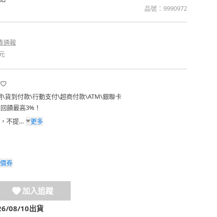
品號：
9990972
貴通報
元
期
\
貨到付款
\
行動支付
\
超商付款
\
ATM
\
銀聯卡
費回饋最高3%！
更多
，不提供
價券
加入追蹤
/08/10出貨