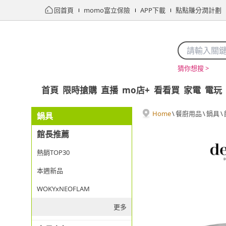
回首頁
momo富立保險
APP下載
點點賺分潤計劃
猜你想搜 >
首頁
限時搶購
直播
mo店+
看看買
家電
電玩
Home
\
餐廚用品
\
鍋具
\
鍋具
館長推薦
熱銷TOP30
本週新品
WOKYxNEOFLAM
更多