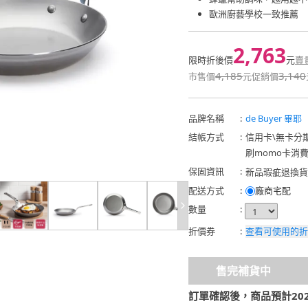
歐洲廚藝學校一致推薦
2,763
限時折後價
元
賣
4,185
3,140
市售價
元
促銷價
品牌名稱
:
de Buyer 畢耶
結帳方式
:
信用卡
\
無卡分
刷momo卡消
保固資訊
:
新品瑕疵退換貨
試用
配送方式
:
廠商宅配
數量
:
折價券
:
查看可使用的折
售完補貨中
訂單確認後，商品預計2026