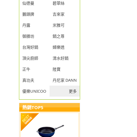
仙德曼
碧翠絲
鵝頭牌
吉來家
丹露
米雅可
御膳坊
鍋之尊
台灣好鍋
婦樂透
頂尖廚師
清水好鍋
正牛
陸寶
真功夫
丹尼家 DANNY JIA
優樂UNICOOK
更多
熱銷TOP5