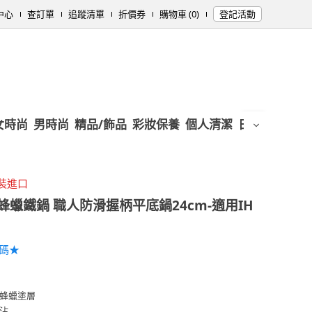
中心
查訂單
追蹤清單
折價券
購物車 (0)
登記活動
女時尚
男時尚
精品/飾品
彩妝保養
個人清潔
日用/紙品
母
裝進口
蜂蠟鐵鍋 職人防滑握柄平底鍋24cm-適用IH
加碼★
蜂蠟塗層
沾