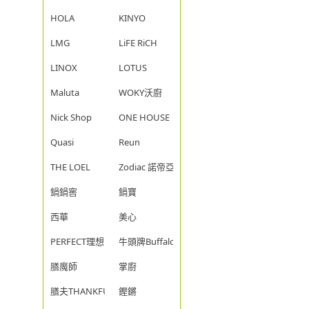
HOLA
KINYO
LMG
LiFE RiCH
LINOX
LOTUS
Maluta
WOKY沃廚
Nick Shop
ONE HOUSE
Quasi
Reun
THE LOEL
Zodiac 諾帝亞
鍋鍋窖
鍋寶
西華
美心
PERFECT理想
牛頭牌Buffalo
膳魔師
掌廚
膳夫THANKFUL
鏗鏘