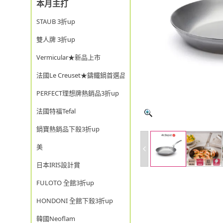
本月主打
STAUB 3折up
雙人牌 3折up
Vermicular★新品上市
法國Le Creuset★鑄鐵鍋首選品牌
PERFECT理想牌熱銷品3折up
法國特福Tefal
鍋寶熱銷品下殺3折up
美
日本IRIS設計賞
FULOTO 全館3折up
HONDONI 全館下殺3折up
韓國Neoflam