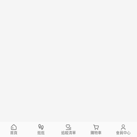
首頁
逛逛
追蹤清單
購物車
會員中心