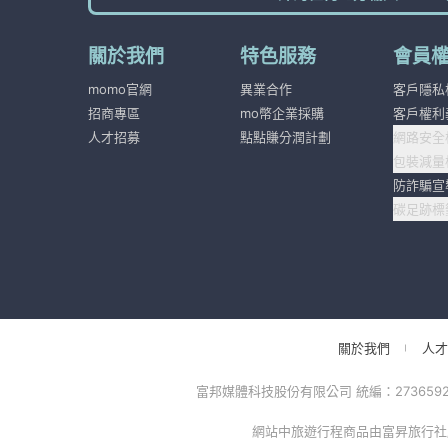
關於我們
特色服務
會員
momo官網
異業合作
客戶隱私
招商專區
mo幣企業採購
客戶權利
人才招募
點點賺分潤計劃
網路安全
包裝減量
防詐騙宣
碳足跡標
關於我們
人才
富邦媒體科技股份有限公司 統編：27365925 台
網站中旅遊行程商品由富昇旅行社股份