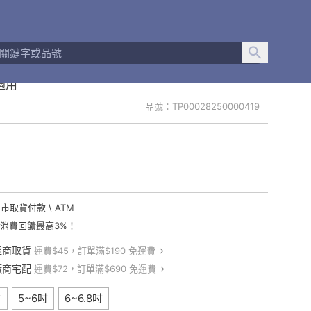
 二層牛皮皮套 老人皮套 iPhone、三星 OPPO 小
可適用
品號：TP00028250000419
門市取貨付款 \ ATM
卡消費回饋最高3%！
超商取貨
運費$45，訂單滿$190 免運費
廠商宅配
運費$72，訂單滿$690 免運費
吋
5~6吋
6~6.8吋