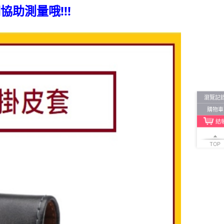
助測量哦!!!
瀏覽記
購物車
結
TOP