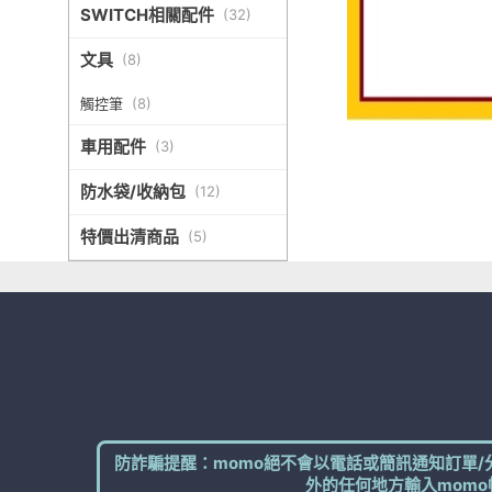
SWITCH相關配件
(
32
)
文具
(
8
)
觸控筆
(
8
)
車用配件
(
3
)
防水袋/收納包
(
12
)
特價出清商品
(
5
)
防詐騙提醒：momo絕不會以電話或簡訊通知訂單/
外的任何地方輸入momo