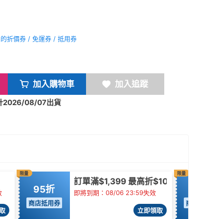
折價券 / 免運券 / 抵用券
加入購物車
加入追蹤
026/08/07出貨
限量
限量
訂單滿$1,399 最高折$100
95折
85折
效
即將到期：08/06 23:59失效
商店抵用券
商店抵用券
取
立即領取