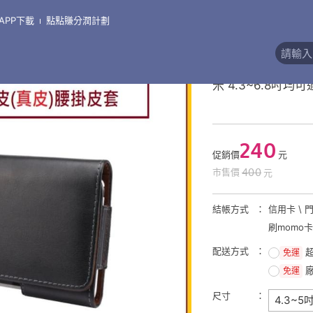
APP下載
點點賺分潤計劃
機通用皮套
券
真皮腰掛皮套
米 4.3~6.8吋均
240
促銷價
元
400
市售價
元
結帳方式
信用卡 \ 
刷momo
配送方式
免運
免運
尺寸
4.3~5