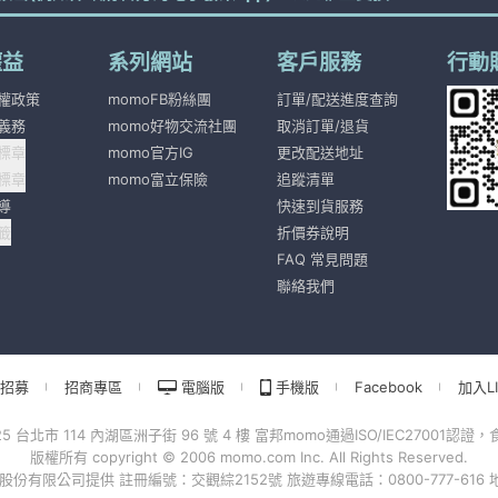
權益
系列網站
客戶服務
行動
權政策
momoFB粉絲團
訂單/配送進度查詢
義務
momo好物交流社團
取消訂單/退貨
標章
momo官方IG
更改配送地址
標章
momo富立保險
追蹤清單
導
快速到貨服務
籤
折價券說明
FAQ 常見問題
聯絡我們
招募
招商專區
電腦版
手機版
Facebook
加入LI
北市 114 內湖區洲子街 96 號 4 樓 富邦momo通過ISO/IEC27001認證，食
版權所有 copyright © 2006 momo.com Inc. All Rights Reserved.
有限公司提供 註冊編號：交觀綜2152號 旅遊專線電話：0800-777-616