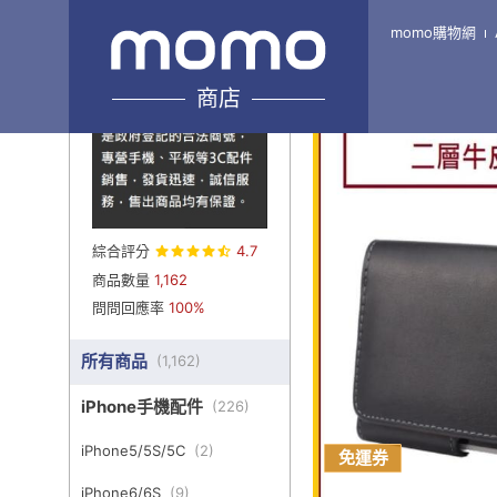
momo購物網
Home
\
蘋果小鋪
\
手
商店
綜合評分
4.7
商品數量
1,162
問問回應率
100%
所有商品
(
1,162
)
iPhone手機配件
(
226
)
iPhone5/5S/5C
(
2
)
免運券
iPhone6/6S
(
9
)