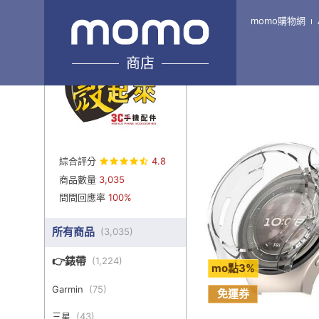
momo購物網
Home
\
殼起來 3c 手
商店
綜合評分
4.8
商品數量
3,035
問問回應率
100%
所有商品
(
3,035
)
👉錶帶
(
1,224
)
mo點3%
Garmin
(
75
)
免運券
三星
(
43
)