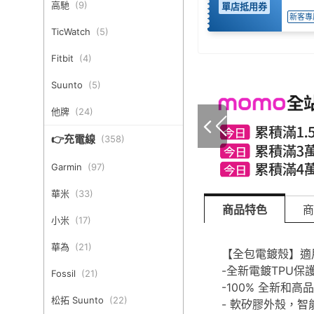
高馳
(
9
)
單店抵用券
新客專
TicWatch
(
5
)
Fitbit
(
4
)
Suunto
(
5
)
他牌
(
24
)
👉充電線
(
358
)
Garmin
(
97
)
華米
(
33
)
商品特色
商
小米
(
17
)
華為
(
21
)
【全包電鍍殼】適用 華
-全新電鍍TPU保
Fossil
(
21
)
-100% 全新和高
松拓 Suunto
(
22
)
- 軟矽膠外殼，