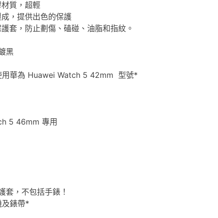
膠材質，超輕
製成，提供出色的保護
保護套，防止劃傷、磕碰、油脂和指紋。
鍍黑
為 Huawei Watch 5 42mm 型號*
ch 5 46mm 專用
護套，不包括手錶！
機及錶帶*