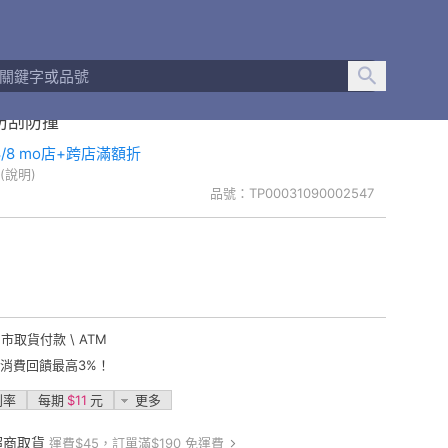
殼 適用 華為 Huawei Watch 5 46mm 專用 手錶
 防刮防撞
-8/8 mo店+跨店滿額折
(說明)
品號：TP00031090002547
門市取貨付款 \ ATM
卡消費回饋最高3%！
利率
每期
$11
元
更多
超商取貨
運費$45，訂單滿$190 免運費