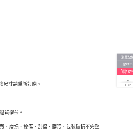
瀏覽記
購物車
結
更換尺寸請重新訂購。
TOP
響退貨權益。
損毀、磨損、擦傷、刮傷、髒污、包裝破損不完整