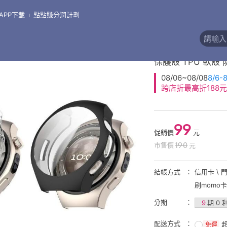
APP下載
點點賺分潤計劃
機配件
券
全包電鍍
保護殼 TPU 軟殼
08/06~08/08
8/6
跨店折
最高折188元
99
促銷價
元
190
市售價
元
結帳方式
信用卡 \ 
刷momo
分期
9
期 0 
配送方式
免運