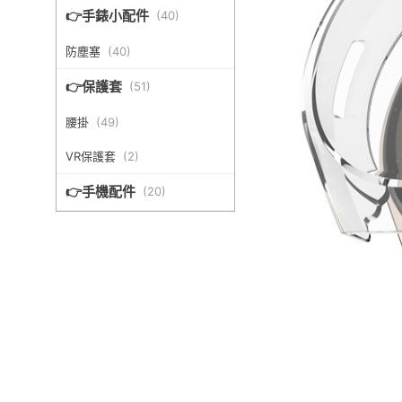
👉手錶小配件
(
40
)
防塵塞
(
40
)
👉保護套
(
51
)
腰掛
(
49
)
VR保護套
(
2
)
👉手機配件
(
20
)