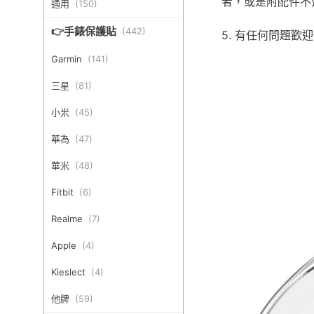
者，或是附配件不
通用
(
150
)
👉手錶保護貼
(
442
)
5. 有任何問題
Garmin
(
141
)
三星
(
81
)
小米
(
45
)
華為
(
47
)
華米
(
48
)
Fitbit
(
6
)
Realme
(
7
)
Apple
(
4
)
Kieslect
(
4
)
他牌
(
59
)