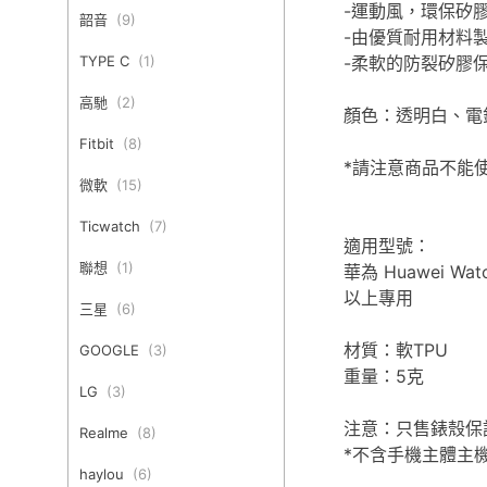
-運動風，環保矽
韶音
(
9
)
-由優質耐用材料
-柔軟的防裂矽膠
TYPE C
(
1
)
高馳
(
2
)
顏色：透明白、電
Fitbit
(
8
)
*請注意商品不能使用華
微軟
(
15
)
Ticwatch
(
7
)
適用型號：
聯想
(
1
)
華為 Huawei Wat
以上專用
三星
(
6
)
材質：軟TPU
GOOGLE
(
3
)
重量：5克
LG
(
3
)
注意：只售錶殼保
Realme
(
8
)
*不含手機主體主
haylou
(
6
)