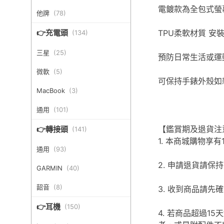
電鍍款為全包式螢
他牌
(
78
)
TPU柔軟材質 安
👉充電頭
(
134
)
三星
(
25
)
預防日常生活或運
微軟
(
5
)
可保持手錶外殼如
MacBook
(
3
)
通用
(
101
)
【鑑賞期及退貨注
👉轉接頭
(
141
)
1. 本商城購物
通用
(
93
)
2. 申請退貨請
GARMIN
(
40
)
韶音
(
8
)
3. 收到商品請
👉耳機
(
150
)
4. 若商品超過