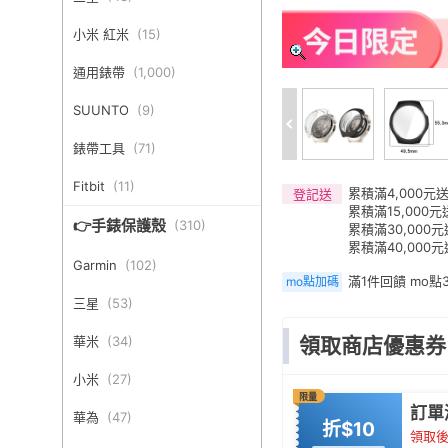
小米 紅米
(
15
)
通用錶帶
(
1,000
)
SUUNTO
(
9
)
錶帶工具
(
71
)
Fitbit
(
11
)
累積滿4,000元送
登記送
累積滿15,000元
👉手錶保護殼
(
310
)
累積滿30,000
累積滿40,000元
Garmin
(
102
)
滿1件回饋 mo點
mo點加碼
三星
(
53
)
華米
(
34
)
領取商店優惠券
小米
(
27
)
限量
訂單
華為
(
47
)
折$10
領取後