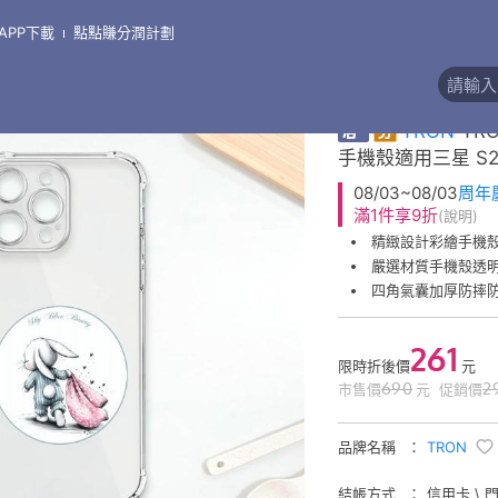
APP下載
點點賺分潤計劃
iPhone 安卓 手機殼 保護貼 專賣店
\
手機殼●三星 Samsung
\
三星 S22系列
精緻彩繪手機殼
券
TRON
TR
手機殼適用三星 S22/ S
08/03~08/03
周年
滿1件享9折
(說明)
精緻設計彩繪手機
嚴選材質手機殼透
四角氣囊加厚防摔
261
限時折後價
元
690
2
市售價
元
促銷價
品牌名稱
TRON
結帳方式
信用卡 \ 