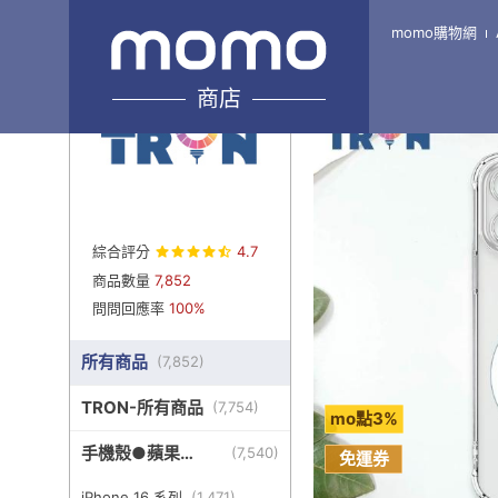
momo購物網
Home
\
TRON旗艦1館 
商店
綜合評分
4.7
商品數量
7,852
問問回應率
100%
所有商品
(
7,852
)
TRON-所有商品
(
7,754
)
mo點3%
手機殼●蘋果
(
7,540
)
免運券
iPhone
iPhone 16 系列
(
1,471
)