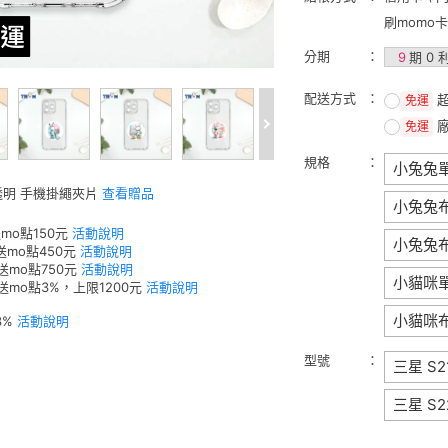
刷momo
分期
9
期 0 
配送方式
免運
免運
規格
小兔兔
 透明 手機掛繩夾片
查看贈品
小兔兔布
mo點150元
活動說明
小兔兔
送mo點450元
活動說明
送mo點750元
活動說明
小貓咪
元送mo點3%，上限1200元
活動說明
小貓咪
3%
活動說明
型號
三星 S2
三星 S2