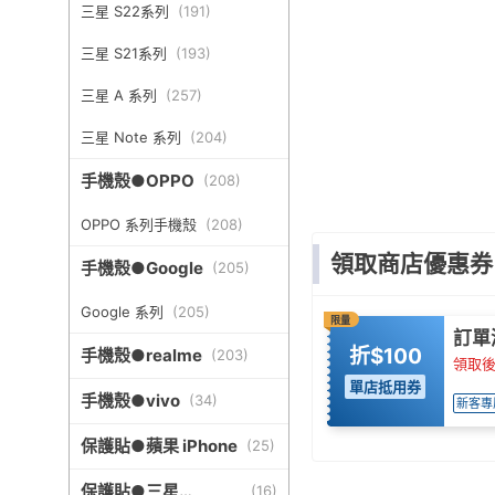
三星 S22系列
(
191
)
三星 S21系列
(
193
)
三星 A 系列
(
257
)
三星 Note 系列
(
204
)
手機殼●OPPO
(
208
)
OPPO 系列手機殼
(
208
)
領取商店優惠券
手機殼●Google
(
205
)
Google 系列
(
205
)
限量
訂單
折$100
手機殼●realme
(
203
)
領取後
單店抵用券
手機殼●vivo
(
34
)
新客專
保護貼●蘋果 iPhone
(
25
)
保護貼●三星
(
16
)