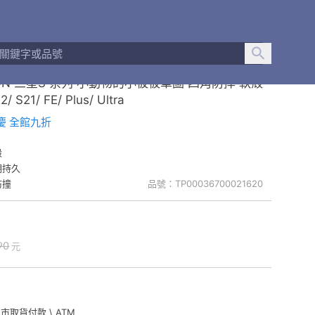
ON 三星S 系列 小動物的小被被單圖 四角防摔 軟殼
21/ FE/ Plus/ Ultra
慶 全館九折
殼
明持久
防撞
品號：TP00036700021620
90
元
門市取貨付款 \ ATM