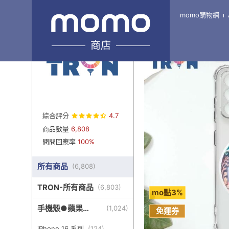
momo購物網
Home
\
TRON旗艦2館 
商店
綜合評分
4.7
商品數量
6,808
問問回應率
100%
所有商品
(
6,808
)
TRON-所有商品
(
6,803
)
mo點3%
手機殼●蘋果
(
1,024
)
免運券
iPhone
iPhone 16 系列
(
124
)