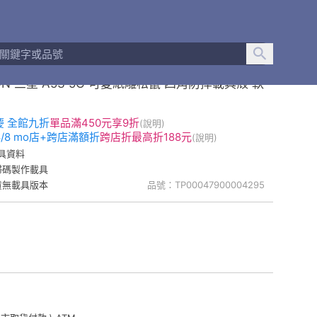
疵不可退貨
ON 三星 A53 5G 可愛紙雕松鼠 四角防摔載具殼 軟
慶 全館九折
單品
滿450元享9折
(說明)
-8/8 mo店+跨店滿額折
跨店折
最高折188元
(說明)
具資料
掃碼製作載具
貨無載具版本
品號：TP00047900004295