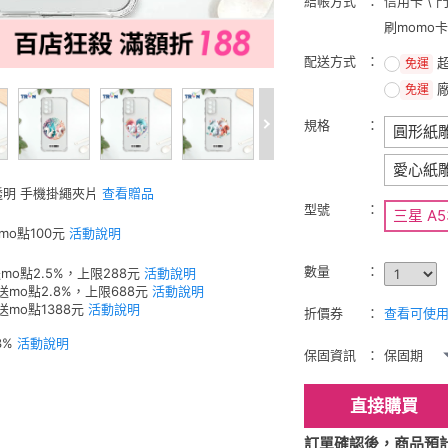
結帳方式
信用卡 \ 
刷momo
配送方式
免運
免運
規格
圓形紙
愛心紙
 透明 手機掛繩夾片
查看贈品
型號
三星 A5
mo點100元
活動說明
數量
mo點2.5%，上限288元
活動說明
送mo點2.8%，上限688元
活動說明
送mo點1388元
活動說明
折價券
查看可使用的
3%
活動說明
保固資訊
保固期
直接購買
訂單確認後，商品預計2