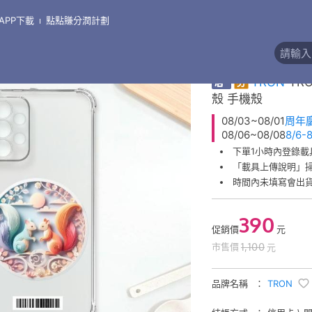
APP下載
點點賺分潤計劃
iPhone 安卓 手機殼 保護貼 專賣店
\
手機殼●三星 Samsung
\
三星 A 系列
客製化商品 售後非瑕
券
TRON
TR
殼 手機殼
08/03~08/01
周年
08/06~08/08
8/6
下單1小時內登錄載
「載具上傳說明」
時間內未填寫會出
390
促銷價
元
1,100
市售價
元
品牌名稱
TRON