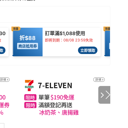
限量
限量
30
訂單滿$1,088使用
折$88
折$50
效
即將到期：08/08 23:59失效
商店抵用券
單店抵用
取
立即領取