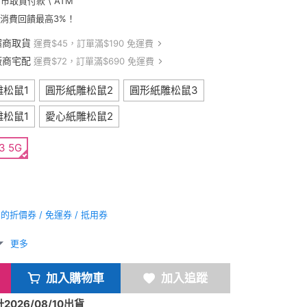
門市取貨付款 \ ATM
卡消費回饋最高3%！
超商取貨
運費$45，訂單滿$190 免運費
廠商宅配
運費$72，訂單滿$690 免運費
雕松鼠1
圓形紙雕松鼠2
圓形紙雕松鼠3
雕松鼠1
愛心紙雕松鼠2
3 5G
折價券 / 免運券 / 抵用券
更多
加入購物車
加入追蹤
026/08/10出貨