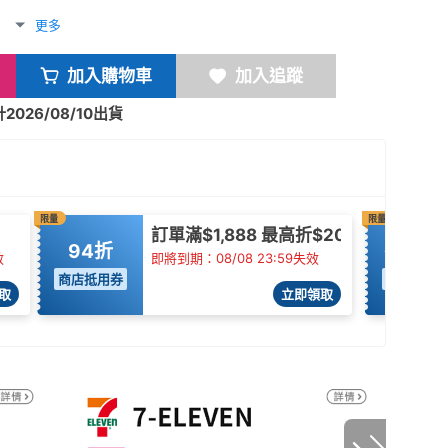
更多
加入購物車
加入追蹤
026/08/10出貨
限量
限量
訂單滿$1,888 最高折$200
94折
折$35
效
即將到期：08/08 23:59失效
商店抵用券
商店抵用
取
立即領取