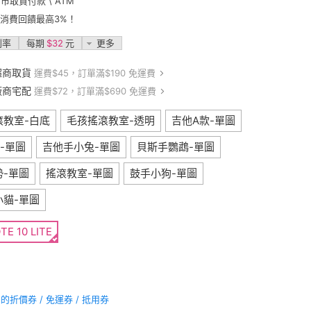
門市取貨付款 \ ATM
卡消費回饋最高3%！
利率
每期
$32
元
更多
超商取貨
運費$45，訂單滿$190 免運費
廠商宅配
運費$72，訂單滿$690 免運費
滾教室-白底
毛孩搖滾教室-透明
吉他A款-單圖
-單圖
吉他手小兔-單圖
貝斯手鸚鵡-單圖
勢-單圖
搖滾教室-單圖
鼓手小狗-單圖
小貓-單圖
E 10 LITE
折價券 / 免運券 / 抵用券