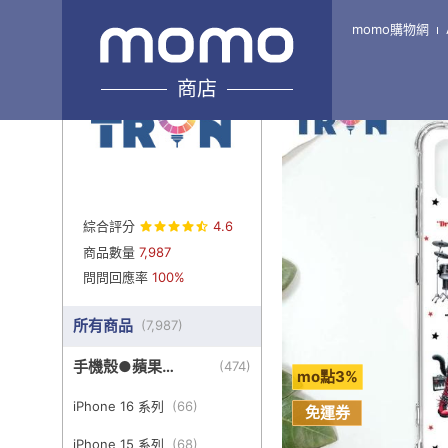
momo購物網
Home
\
TRON-旗艦4館
商店
綜合評分
4.6
商品數量
7,987
問問回應率
100%
所有商品
(
7,987
)
手機殼●蘋果
(
474
)
mo點3%
iPhone
iPhone 16 系列
(
66
)
免運券
iPhone 15 系列
(
68
)