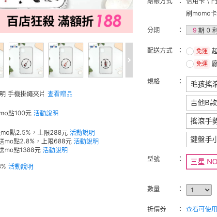
結帳方式
信用卡 \ 
刷momo
分期
9
期 0 
配送方式
免運
免運
規格
毛孩搖
透明 手機掛繩夾片
查看贈品
吉他B款
mo點100元
活動說明
搖滾手
mo點2.5%，上限288元
活動說明
鍵盤手
送mo點2.8%，上限688元
活動說明
送mo點1388元
活動說明
型號
三星 NOT
3%
活動說明
數量
折價券
查看可使用的