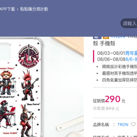
APP下載
點點賺分潤計劃
\
手機殼●三星 Samsung
\
三星 Note 系列
精緻彩繪手機殼
券
TRON
TR
殼 手機殼
08/03~08/01
周年
08/06~08/08
8/6
精緻設計彩繪手機
嚴選材質手機殼透
四角氣囊加厚防摔
290
促銷價
元
890
市售價
元
品牌名稱
TRON