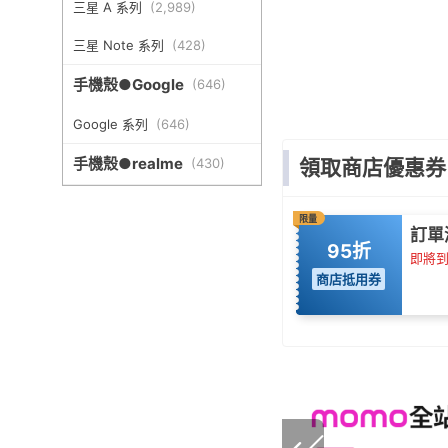
三星 A 系列
(
2,989
)
三星 Note 系列
(
428
)
手機殼●Google
(
646
)
Google 系列
(
646
)
手機殼●realme
(
430
)
領取商店優惠券
限量
訂單
95折
即將到期
商店抵用券