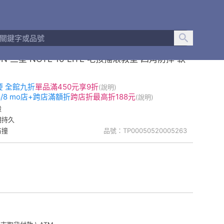
ON 三星 NOTE 10 LITE 毛孩搖滾教室 四角防摔 軟
慶 全館九折
單品
滿450元享9折
(說明)
-8/8 mo店+跨店滿額折
跨店折
最高折188元
(說明)
殼
明持久
防撞
品號：TP00050520005263