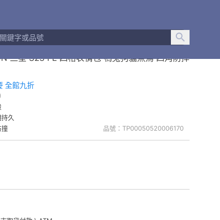
ON 三星 S23 FE 四格表情包 鴨兔狗貓魚鳥 四角防摔
慶 全館九折
)
殼
明持久
防撞
品號：TP00050520006170