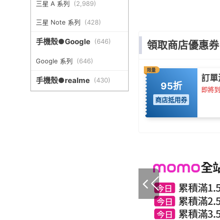
三星 A 系列
(
2,989
)
三星 Note 系列
(
428
)
手機殼●Google
(
646
)
領取商店優惠券
Google 系列
(
646
)
限量
訂單
手機殼●realme
(
430
)
95折
即將到期
商店抵用券