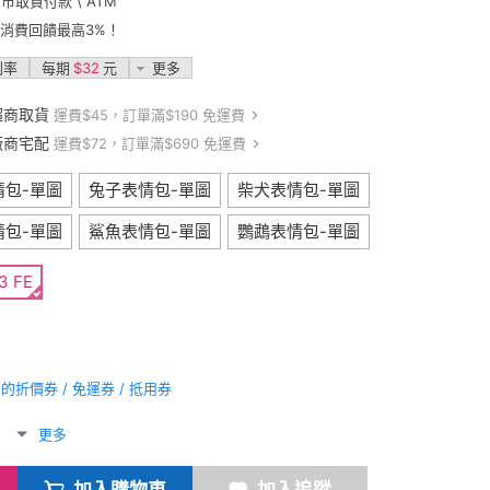
門市取貨付款 \ ATM
卡消費回饋最高3%！
利率
每期
$32
元
更多
超商取貨
運費$45，訂單滿$190 免運費
廠商宅配
運費$72，訂單滿$690 免運費
情包-單圖
兔子表情包-單圖
柴犬表情包-單圖
情包-單圖
鯊魚表情包-單圖
鸚鵡表情包-單圖
3 FE
折價券 / 免運券 / 抵用券
更多