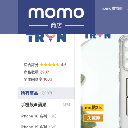
momo購物網
Home
\
TRON-旗艦4館
商店
綜合評分
4.6
商品數量
7,987
問問回應率
100%
所有商品
(
7,987
)
手機殼●蘋果
(
474
)
mo點3%
iPhone
iPhone 16 系列
(
66
)
免運券
iPhone 15 系列
(
68
)