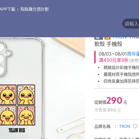
APP下載
點點賺分潤計劃
\
手機殼●三星 Samsung
\
三星 S23系列
精緻彩繪手機殼
券
TRON
TR
軟殼 手機殼
08/03~08/01
周年
滿450元享9折
(說明
精緻設計彩繪手機
嚴選材質手機殼透
四角氣囊加厚防摔
290
促銷價
元
890
市售價
元
品牌名稱
TRON