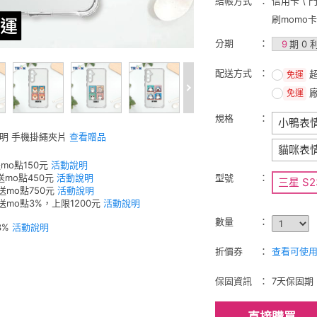
結帳方式
信用卡 \ 
刷momo
分期
9
期 0 
配送方式
免運
免運
規格
小鴨表
透明 手機掛繩夾片
查看贈品
貓咪表
mo點150元
活動說明
送mo點450元
活動說明
型號
三星 S2
送mo點750元
活動說明
元送mo點3%，上限1200元
活動說明
數量
3%
活動說明
折價券
查看可使用的
保固資訊
7天保固期