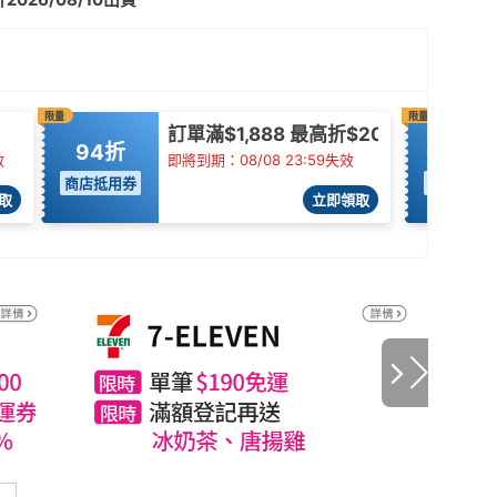
限量
限量
訂單滿$1,888 最高折$200
94折
折$35
效
即將到期：08/08 23:59失效
商店抵用券
商店抵用
取
立即領取