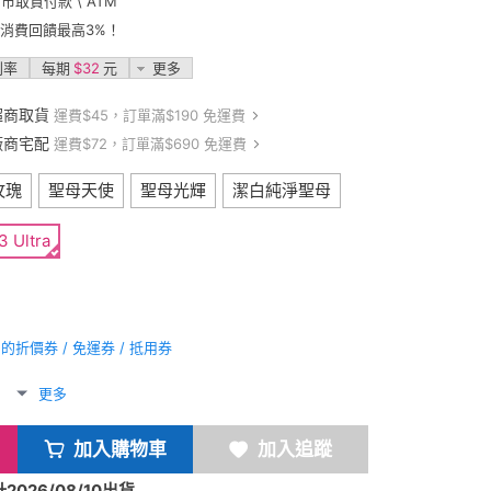
門市取貨付款 \ ATM
卡消費回饋最高3%！
利率
每期
$32
元
更多
超商取貨
運費$45，訂單滿$190 免運費
廠商宅配
運費$72，訂單滿$690 免運費
玫瑰
聖母天使
聖母光輝
潔白純淨聖母
 Ultra
折價券 / 免運券 / 抵用券
更多
加入購物車
加入追蹤
026/08/10出貨