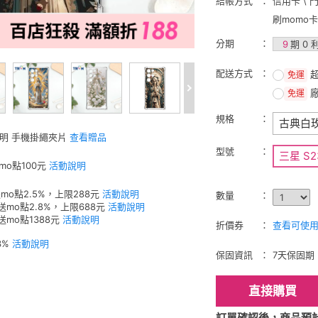
結帳方式
信用卡 \ 
刷momo
分期
9
期 0 
配送方式
免運
免運
規格
古典白
透明 手機掛繩夾片
查看贈品
型號
三星 S23
mo點100元
活動說明
mo點2.5%，上限288元
活動說明
數量
送mo點2.8%，上限688元
活動說明
送mo點1388元
活動說明
折價券
查看可使用的
3%
活動說明
保固資訊
7天保固期
直接購買
訂單確認後，商品預計2