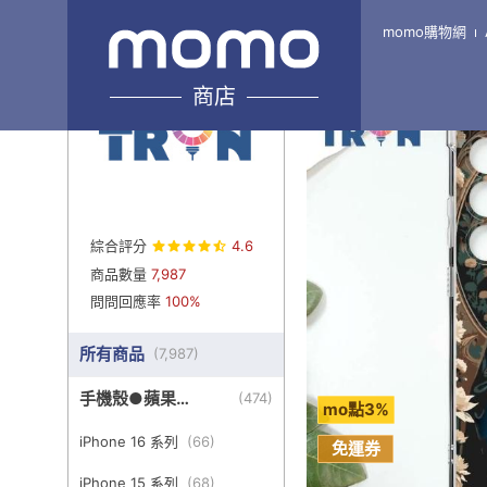
momo購物網
Home
\
TRON-旗艦4館
商店
綜合評分
4.6
商品數量
7,987
問問回應率
100%
所有商品
(
7,987
)
手機殼●蘋果
(
474
)
mo點3%
iPhone
iPhone 16 系列
(
66
)
免運券
iPhone 15 系列
(
68
)