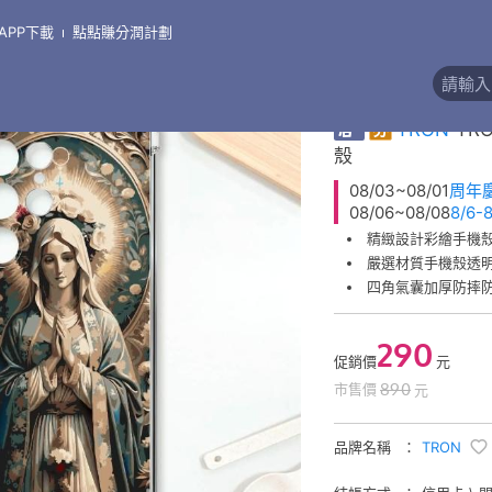
APP下載
點點賺分潤計劃
\
手機殼●三星 Samsung
\
三星 S23系列
精緻彩繪手機殼
券
TRON
TR
殼
08/03~08/01
周年
08/06~08/08
8/6
精緻設計彩繪手機
嚴選材質手機殼透
四角氣囊加厚防摔
290
促銷價
元
890
市售價
元
品牌名稱
TRON