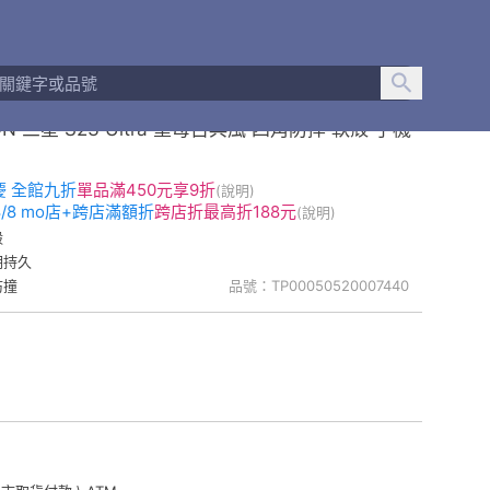
ON 三星 S23 Ultra 聖母古典風 四角防摔 軟殼 手機
慶 全館九折
單品
滿450元享9折
(說明)
-8/8 mo店+跨店滿額折
跨店折
最高折188元
(說明)
殼
明持久
防撞
品號：TP00050520007440