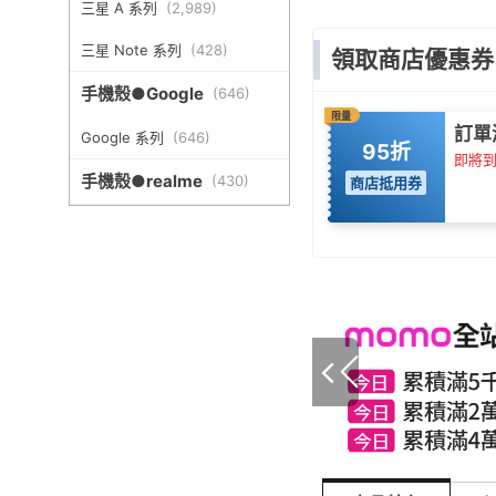
三星 A 系列
(
2,989
)
三星 Note 系列
(
428
)
領取商店優惠券
手機殼●Google
(
646
)
限量
訂單
Google 系列
(
646
)
95折
即將到期
手機殼●realme
(
430
)
商店抵用券