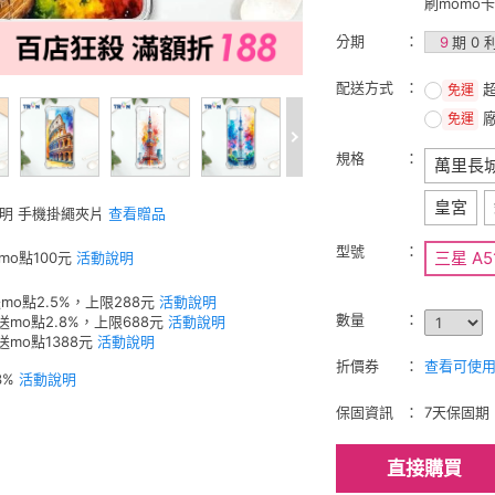
刷momo
分期
9
期 0 
配送方式
免運
免運
規格
萬里長
皇宮
透明 手機掛繩夾片
查看贈品
型號
三星 A5
mo點100元
活動說明
mo點2.5%，上限288元
活動說明
數量
送mo點2.8%，上限688元
活動說明
送mo點1388元
活動說明
折價券
查看可使用的
3%
活動說明
保固資訊
7天保固期
直接購買