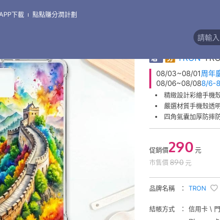
APP下載
點點賺分潤計劃
\
手機殼●三星 Samsung
\
三星 A 系列
精緻彩繪手機殼
券
TRON
TR
08/03~08/01
周年
08/06~08/08
8/6
精緻設計彩繪手機
嚴選材質手機殼透
四角氣囊加厚防摔
290
促銷價
元
890
市售價
元
品牌名稱
TRON
結帳方式
信用卡 \ 