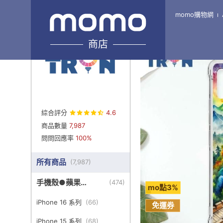
momo購物網
Home
\
TRON-旗艦4館
商店
綜合評分
4.6
商品數量
7,987
問問回應率
100%
所有商品
(
7,987
)
手機殼●蘋果
(
474
)
mo點3%
iPhone
iPhone 16 系列
(
66
)
免運券
iPhone 15 系列
(
68
)