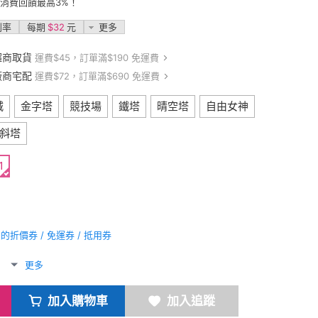
卡消費回饋最高3%！
利率
每期
$32
元
更多
超商取貨
運費$45，訂單滿$190 免運費
廠商宅配
運費$72，訂單滿$690 免運費
城
金字塔
競技場
鐵塔
晴空塔
自由女神
斜塔
1
折價券 / 免運券 / 抵用券
更多
加入購物車
加入追蹤