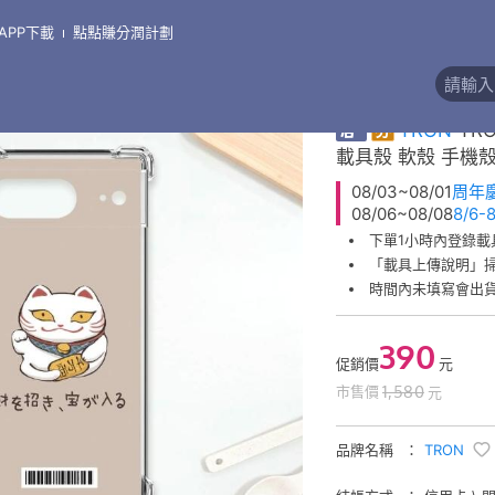
APP下載
點點賺分潤計劃
客製化商品 售後非瑕
券
TRON
TR
載具殼 軟殼 手機
08/03~08/01
周年
08/06~08/08
8/6
下單1小時內登錄載
「載具上傳說明」
時間內未填寫會出
390
促銷價
元
1,580
市售價
元
品牌名稱
TRON