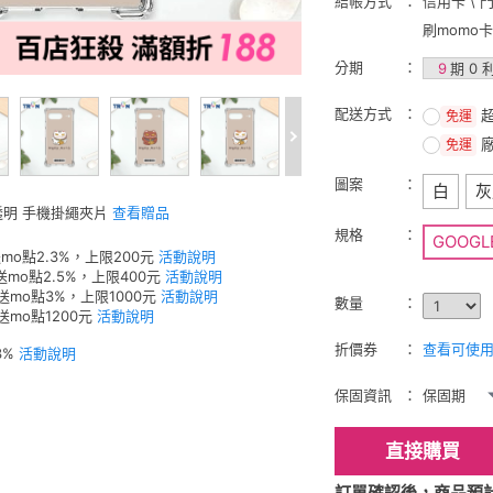
結帳方式
信用卡 \ 
刷momo
分期
9
期 0 
配送方式
免運
免運
圖案
白
灰
 透明 手機掛繩夾片
查看贈品
規格
GOOGLE
mo點2.3%，上限200元
活動說明
送mo點2.5%，上限400元
活動說明
元送mo點3%，上限1000元
活動說明
數量
送mo點1200元
活動說明
折價券
查看可使用的
3%
活動說明
保固資訊
保固期
直接購買
訂單確認後，商品預計2