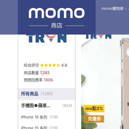
momo購物網
Home
\
TRON-旗艦6館
商店
綜合評分
4.8
商品數量
7,283
問問回應率
100%
所有商品
(
7,283
)
手機殼●蘋果
(
824
)
mo點3%
iPhone
iPhone 16 系列
(
119
)
免運券
iPhone 15 系列
(
119
)