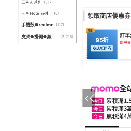
三星 A 系列
(
817
)
三星 Note 系列
(
116
)
領取商店優惠券
手機殼●realme
(
117
)
限量
訂單
支架●掛繩●線盒
(
2,745
)
95折
●其他周邊
即將到期
商店抵用券