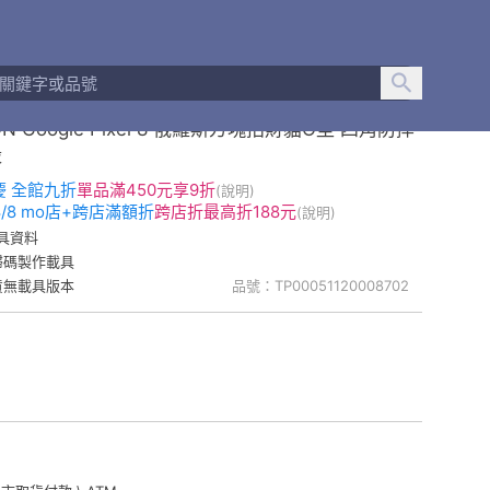
疵不可退貨
ON Google Pixel 8 俄羅斯方塊招財貓O型 四角防摔
殼
慶 全館九折
單品
滿450元享9折
(說明)
-8/8 mo店+跨店滿額折
跨店折
最高折188元
(說明)
具資料
掃碼製作載具
貨無載具版本
品號：TP00051120008702