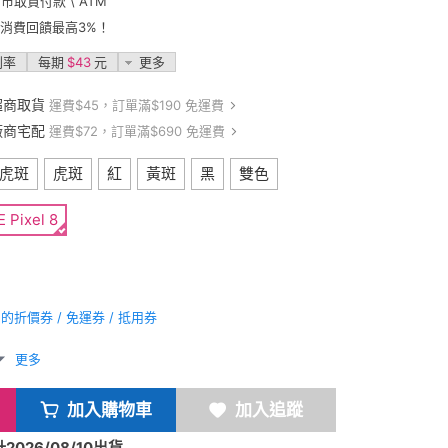
門市取貨付款 \ ATM
卡消費回饋最高3%！
利率
每期
$43
元
更多
超商取貨
運費$45，訂單滿$190 免運費
廠商宅配
運費$72，訂單滿$690 免運費
虎斑
虎斑
紅
黃斑
黑
雙色
 Pixel 8
折價券 / 免運券 / 抵用券
更多
加入購物車
加入追蹤
026/08/10出貨