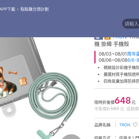
APP下載
點點賺分潤計劃
\
支架●掛繩●線盒●其他周邊
精緻彩繪掛繩手機殼
券
TRON
TR
機 掛繩 手機殼
08/03~08/01
周年
08/06~08/08
8/6
精緻設計彩繪手機
嚴選材質手機殼透
四角氣囊加厚防摔
648
限時折後價
元
2,580
市售價
元
促銷價
品牌名稱
TRON
結帳方式
信用卡 \ 