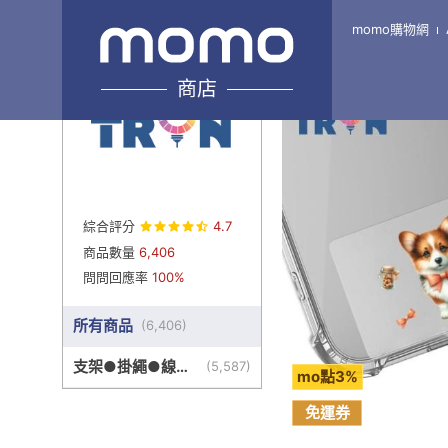
momo購物網
Home
\
TRON-旗艦7館
商店
綜合評分
4.7
商品數量
6,406
問問回應率
100%
所有商品
(
6,406
)
支架●掛繩●線盒
(
5,587
)
mo點3%
●其他周邊
免運券