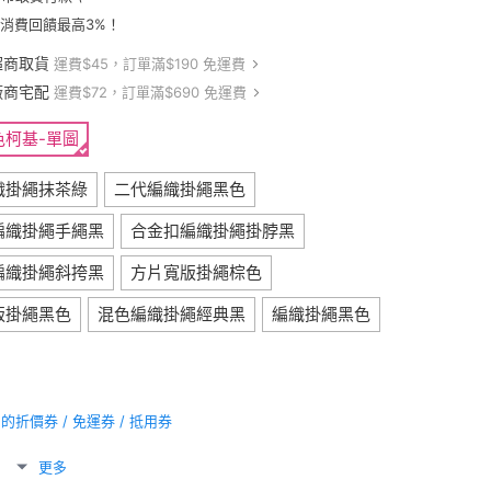
卡消費回饋最高3%！
超商取貨
運費$45，訂單滿$190 免運費
廠商宅配
運費$72，訂單滿$690 免運費
色柯基-單圖
織掛繩抹茶綠
二代編織掛繩黑色
編織掛繩手繩黑
合金扣編織掛繩掛脖黑
編織掛繩斜挎黑
方片寬版掛繩棕色
版掛繩黑色
混色編織掛繩經典黑
編織掛繩黑色
折價券 / 免運券 / 抵用券
更多