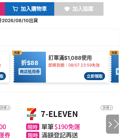
加入購物車
加入追蹤
026/08/10出貨
限量
限量
訂單滿$1,088使用
折$88
95折
效
即將到期：08/07 23:59失效
商店抵用券
商店抵用券
取
立即領取