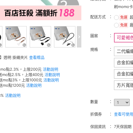
刷momo
配送方式
免運
免運
圖案
可愛褐
規格
二代編
W】透明 掛繩夾片
查看贈品
合金扣
mo點2.3%，上限200元
活動說明
合金扣
送mo點2.5%，上限400元
活動說明
元送mo點3%，上限1000元
活動說明
方片寬
送mo點1200元
活動說明
3%
活動說明
數量
折價券
查看可使用的
保固資訊
7天保固期