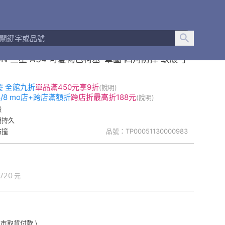
ON 三星 A34 可愛褐色柯基-單圖 四角防摔 軟殼 手
慶 全館九折
單品
滿450元享9折
(說明)
-8/8 mo店+跨店滿額折
跨店折
最高折188元
(說明)
殼
明持久
防撞
品號：TP00051130000983
720
元
門市取貨付款 \