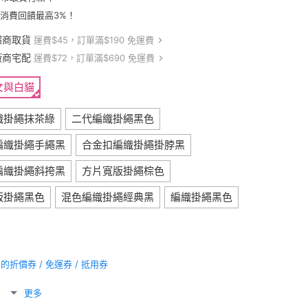
卡消費回饋最高3%！
超商取貨
運費$45，訂單滿$190 免運費
廠商宅配
運費$72，訂單滿$690 免運費
女與白貓
織掛繩抹茶綠
二代編織掛繩黑色
編織掛繩手繩黑
合金扣編織掛繩掛脖黑
編織掛繩斜挎黑
方片寬版掛繩棕色
版掛繩黑色
混色編織掛繩經典黑
編織掛繩黑色
折價券 / 免運券 / 抵用券
更多