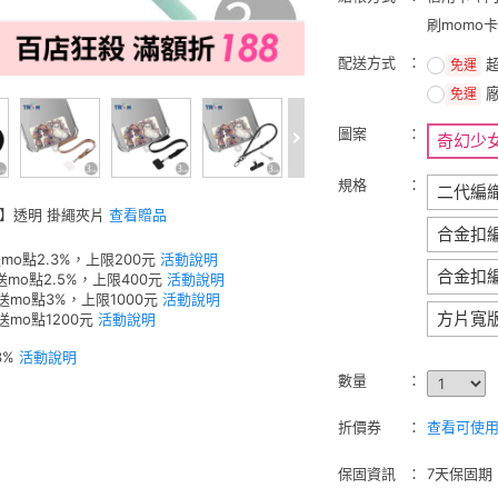
刷momo
配送方式
免運
免運
圖案
奇幻少
規格
二代編
W】透明 掛繩夾片
查看贈品
合金扣
mo點2.3%，上限200元
活動說明
合金扣
送mo點2.5%，上限400元
活動說明
元送mo點3%，上限1000元
活動說明
方片寬
送mo點1200元
活動說明
3%
活動說明
數量
折價券
查看可使用的
保固資訊
7天保固期