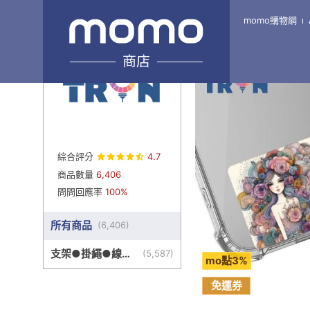
momo購物網
Home
\
TRON-旗艦7館
商店
綜合評分
4.7
商品數量
6,406
問問回應率
100%
所有商品
(
6,406
)
支架●掛繩●線盒
(
5,587
)
mo點3%
●其他周邊
免運券