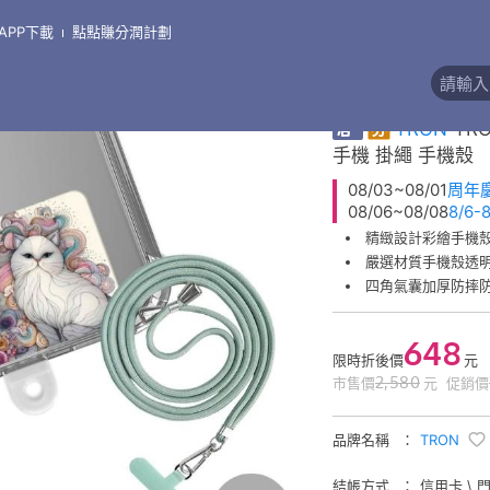
APP下載
點點賺分潤計劃
\
支架●掛繩●線盒●其他周邊
精緻彩繪掛繩手機殼
券
TRON
TR
手機 掛繩 手機殼
08/03~08/01
周年
08/06~08/08
8/6
精緻設計彩繪手機
嚴選材質手機殼透
四角氣囊加厚防摔
648
限時折後價
元
2,580
市售價
元
促銷價
品牌名稱
TRON
結帳方式
信用卡 \ 