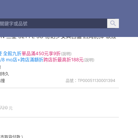
ON 三星 S21 FE 5G 奇幻少女與白貓 四角防摔 軟殼
慶 全館九折
單品
滿450元享9折
(說明)
-8/8 mo店+跨店滿額折
跨店折
最高折188元
(說明)
殼
明持久
防撞
品號：TP00051130001394
720
元
門市取貨付款 \