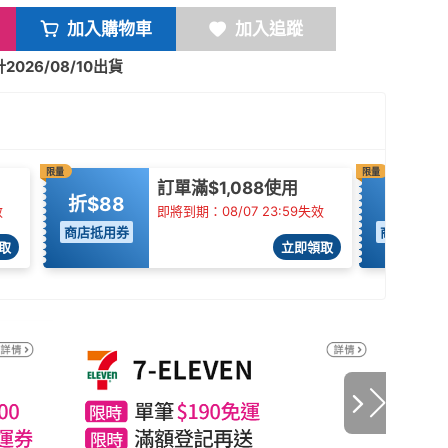
加入購物車
加入追蹤
026/08/10出貨
限量
限量
訂單滿$1,088使用
折$88
95折
效
即將到期：08/07 23:59失效
商店抵用券
商店抵用券
取
立即領取