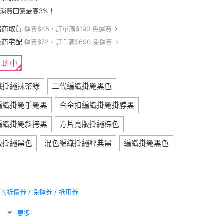
卡消費回饋最高3%！
超商取貨
運費$45，訂單滿$190 免運費
廠商宅配
運費$72，訂單滿$690 免運費
上班中
織掛繩抹茶綠
二代編織掛繩黑色
編織掛繩手繩黑
合金扣編織掛繩掛脖黑
編織掛繩斜挎黑
方片寬版掛繩棕色
版掛繩黑色
混色編織掛繩經典黑
編織掛繩黑色
折價券 / 免運券 / 抵用券
更多