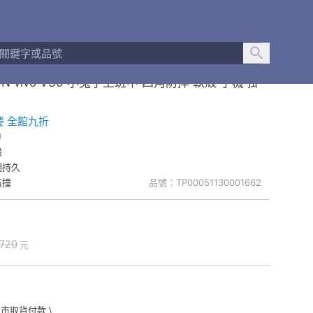
ON vivo V30 小兔子上班中 四角防摔 軟殼 手機 掛
慶 全館九折
)
殼
明持久
防撞
品號：TP00051130001662
720
元
門市取貨付款 \