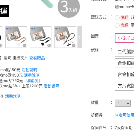
刷momo
配送方式
免運
免運
圖案
小兔子
規格
二代編
W】透明 掛繩夾片
查看贈品
合金扣
mo點150元
活動說明
合金扣
送mo點450元
活動說明
送mo點750元
活動說明
方片寬
元送mo點3%，上限1200元
活動說明
3%
活動說明
數量
折價券
查看可使用的
保固資訊
7天保固期