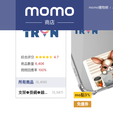
momo購物網
Home
\
TRON-旗艦7館
商店
綜合評分
4.7
商品數量
6,406
問問回應率
100%
所有商品
(
6,406
)
支架●掛繩●線盒
(
5,587
)
mo點3%
●其他周邊
免運券