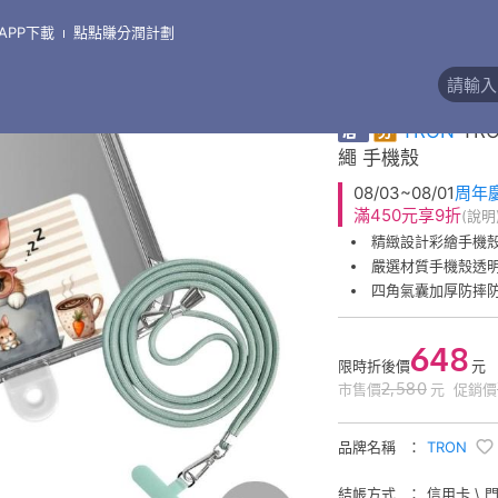
APP下載
點點賺分潤計劃
\
支架●掛繩●線盒●其他周邊
精緻彩繪掛繩手機殼
券
TRON
TR
繩 手機殼
08/03~08/01
周年
滿450元享9折
(說明
精緻設計彩繪手機
嚴選材質手機殼透
四角氣囊加厚防摔
648
限時折後價
元
2,580
市售價
元
促銷價
品牌名稱
TRON
結帳方式
信用卡 \ 