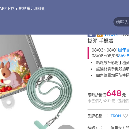
APP下載
點點賺分潤計劃
\
支架●掛繩●線盒●其他周邊
精緻彩繪掛繩手機殼
券
TRON
TR
掛繩 手機殼
08/03~08/01
周年
08/06~08/08
8/6
精緻設計彩繪手機
嚴選材質手機殼透
四角氣囊加厚防摔
648
限時折後價
元
2,580
市售價
元
促銷價
品牌名稱
TRON
結帳方式
信用卡 \ 