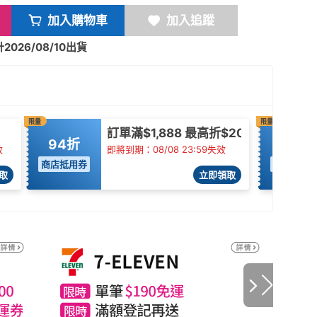
加入購物車
加入追蹤
026/08/10出貨
限量
限量
訂單滿$1,888 最高折$200
94折
折$15
效
即將到期：08/08 23:59失效
商店抵用券
商店抵用
取
立即領取