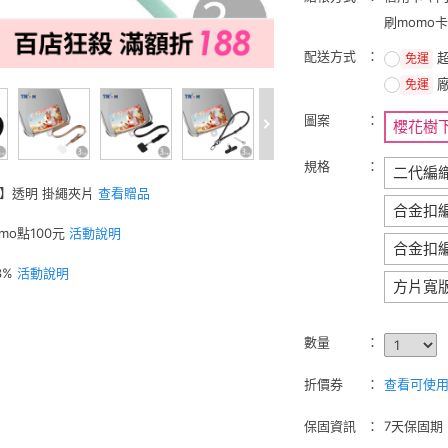
刷momo
配送方式
免運
免運
圖案
櫻花樹
規格
二代編
W】透明 掛繩夾片
查看贈品
合金扣
mo點100元
活動說明
合金扣
3%
活動說明
方片寬
數量
折價券
查看可使用的
保固資訊
7天保固期