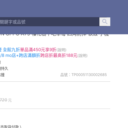
ON OPPO A79 櫻花樹下吃草莓 四角防摔 軟殼 手機
慶 全館九折
單品
滿450元享9折
(說明)
-8/8 mo店+跨店滿額折
跨店折
最高折188元
(說明)
殼
明持久
防撞
品號：TP00051130002685
720
元
門市取貨付款 \