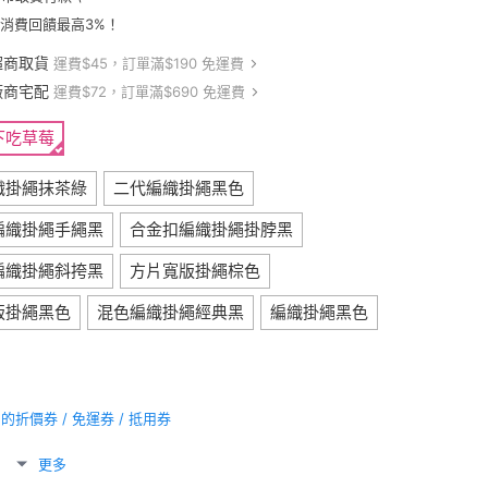
卡消費回饋最高3%！
超商取貨
運費$45，訂單滿$190 免運費
廠商宅配
運費$72，訂單滿$690 免運費
下吃草莓
織掛繩抹茶綠
二代編織掛繩黑色
編織掛繩手繩黑
合金扣編織掛繩掛脖黑
編織掛繩斜挎黑
方片寬版掛繩棕色
版掛繩黑色
混色編織掛繩經典黑
編織掛繩黑色
折價券 / 免運券 / 抵用券
更多