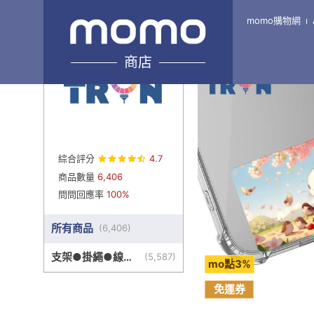
momo購物網
Home
\
TRON-旗艦7館
商店
綜合評分
4.7
商品數量
6,406
問問回應率
100%
所有商品
(
6,406
)
支架●掛繩●線盒
(
5,587
)
mo點3%
●其他周邊
免運券