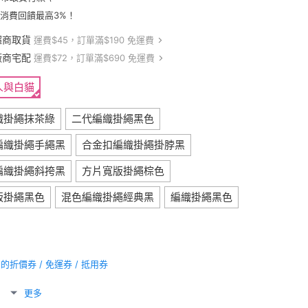
卡消費回饋最高3%！
超商取貨
運費$45，訂單滿$190 免運費
廠商宅配
運費$72，訂單滿$690 免運費
人與白貓
織掛繩抹茶綠
二代編織掛繩黑色
編織掛繩手繩黑
合金扣編織掛繩掛脖黑
編織掛繩斜挎黑
方片寬版掛繩棕色
版掛繩黑色
混色編織掛繩經典黑
編織掛繩黑色
折價券 / 免運券 / 抵用券
更多