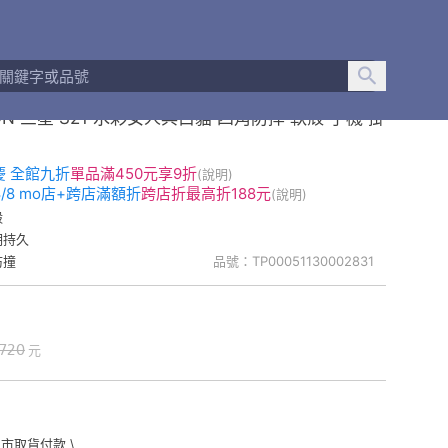
ON 三星 S21 水彩女人與白貓 四角防摔 軟殼 手機 掛
慶 全館九折
單品
滿450元享9折
(說明)
-8/8 mo店+跨店滿額折
跨店折
最高折188元
(說明)
殼
明持久
防撞
品號：TP00051130002831
720
元
門市取貨付款 \