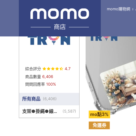
momo購物網
Home
\
TRON-旗艦7館
商店
綜合評分
4.7
商品數量
6,406
問問回應率
100%
所有商品
(
6,406
)
支架●掛繩●線盒
(
5,587
)
mo點3%
●其他周邊
免運券