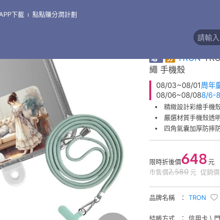
APP下載
點點賺分潤計劃
\
支架●掛繩●線盒●其他周邊
精緻彩繪掛繩手機殼
券
TRON
TR
繩 手機殼
08/03~08/01
周年
08/06~08/08
8/6
精緻設計彩繪手機
嚴選材質手機殼透
四角氣囊加厚防摔
648
限時折後價
元
2,580
市售價
元
促銷價
品牌名稱
TRON
結帳方式
信用卡 \ 