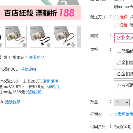
刷momo
配送方式
免運
免運
圖案
水彩女
規格
二代編
W】透明 掛繩夾片
查看贈品
合金扣
mo點100元
活動說明
合金扣
mo點2.5%，上限288元
活動說明
方片寬
送mo點2.8%，上限688元
活動說明
送mo點1388元
活動說明
數量
3%
活動說明
折價券
查看可使用的
保固資訊
7天保固期