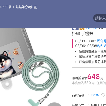
APP下載
點點賺分潤計劃
\
支架●掛繩●線盒●其他周邊
精緻彩繪掛繩手機殼
券
TRON
TR
掛繩 手機殼
08/03~08/01
周年
08/06~08/08
8/6
精緻設計彩繪手機
嚴選材質手機殼透
四角氣囊加厚防摔
648
限時折後價
元
2,580
市售價
元
促銷價
品牌名稱
TRON
結帳方式
信用卡 \ 