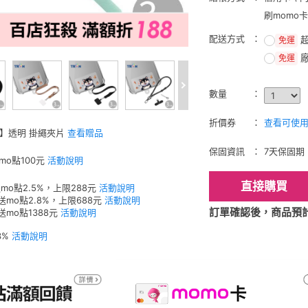
刷momo
配送方式
免運
免運
數量
折價券
查看可使用的
W】透明 掛繩夾片
查看贈品
保固資訊
7天保固期
mo點100元
活動說明
直接購買
mo點2.5%，上限288元
活動說明
送mo點2.8%，上限688元
活動說明
訂單確認後，商品預計2
送mo點1388元
活動說明
3%
活動說明