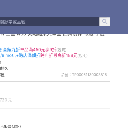
ON 三星 A55 笑瞇瞇柴犬單圖 四角防摔 軟殼 手機
慶 全館九折
單品
滿450元享9折
(說明)
-8/8 mo店+跨店滿額折
跨店折
最高折188元
(說明)
殼
明持久
防撞
品號：TP00051130003815
720
元
門市取貨付款 \