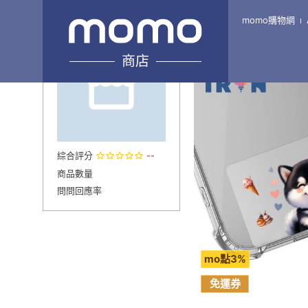
momo購物網
Home
\
TRON-旗艦7館
商店
綜合評分
--
商品數量
問問回應率
mo點3%
免運券