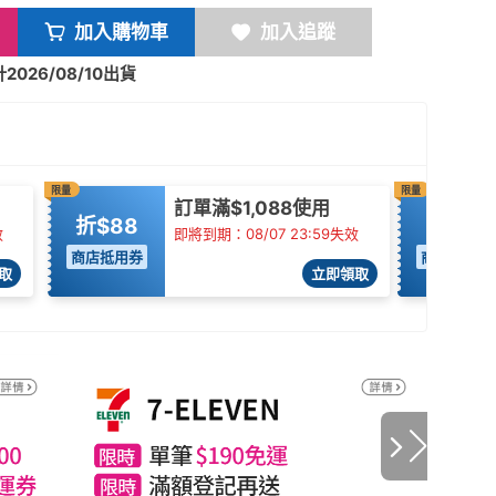
加入購物車
加入追蹤
026/08/10出貨
限量
限量
訂單滿$1,088使用
折$88
95折
效
即將到期：08/07 23:59失效
商店抵用券
商店抵用券
取
立即領取