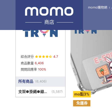
momo購物網
Home
\
TRON-旗艦7館
商店
綜合評分
4.7
商品數量
6,406
問問回應率
100%
所有商品
(
6,406
)
支架●掛繩●線盒
(
5,587
)
mo點3%
●其他周邊
免運券