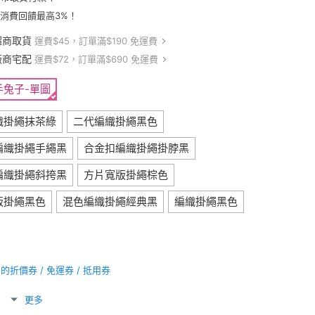
卡消費回饋最高3%！
超商取貨
運費$45，訂單滿$190 免運費
廠商宅配
運費$72，訂單滿$690 免運費
手兔子-單圖
織掛繩抹茶綠
二代編織掛繩黑色
編織掛繩手繩黑
合金扣編織掛繩掛脖黑
編織掛繩斜挎黑
方片寬版掛繩棕色
版掛繩黑色
混色編織掛繩經典黑
編織掛繩黑色
折價券 / 免運券 / 抵用券
更多