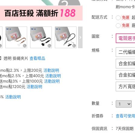
刷momo
配送方式
免運
免運
圖案
電競選
規格
二代編
W】透明 掛繩夾片
查看贈品
合金扣
mo點2.3%，上限200元
活動說明
合金扣
送mo點2.5%，上限400元
活動說明
元送mo點3%，上限1000元
活動說明
方片寬
送mo點1200元
活動說明
3%
活動說明
數量
折價券
查看可使用的
保固資訊
7天保固期