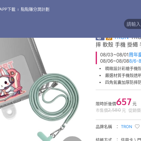
APP下載
點點賺分潤計劃
\
支架●掛繩●線盒●其他周邊
精緻彩繪掛繩手機殼
券
TRON
TRO
摔 軟殼 手機 掛繩
08/03~08/01
周年
08/06~08/08
8/6
精緻設計彩繪手機
嚴選材質手機殼透
四角氣囊加厚防摔
657
限時折後價
元
2,580
市售價
元
促銷價
品牌名稱
TRON
結帳方式
信用卡 \ 