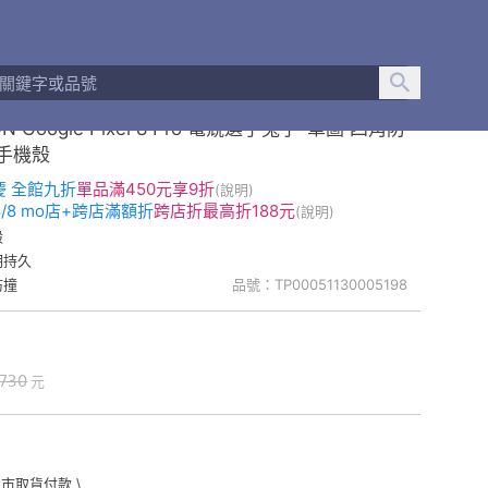
N Google Pixel 8 Pro 電競選手兔子-單圖 四角防
 手機殼
慶 全館九折
單品
滿450元享9折
(說明)
-8/8 mo店+跨店滿額折
跨店折
最高折188元
(說明)
殼
明持久
防撞
品號：TP00051130005198
730
元
門市取貨付款 \