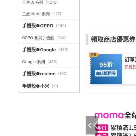
三星 A 系列
(
1,212
)
三星 Note 系列
(
177
)
手機殼●OPPO
(
240
)
OPPO 系列手機殼
(
240
)
領取商店優惠券
手機殼●Google
(
483
)
限量
訂單
Google 系列
(
483
)
95折
即將到期
手機殼●realme
商店抵用券
(
160
)
手機殼●小米
(
11
)