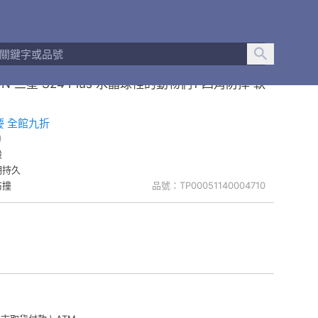
ON 三星 S24 Plus 水晶球裡的動物們1 四角防摔 軟
慶 全館九折
)
殼
明持久
防撞
品號：TP00051140004710