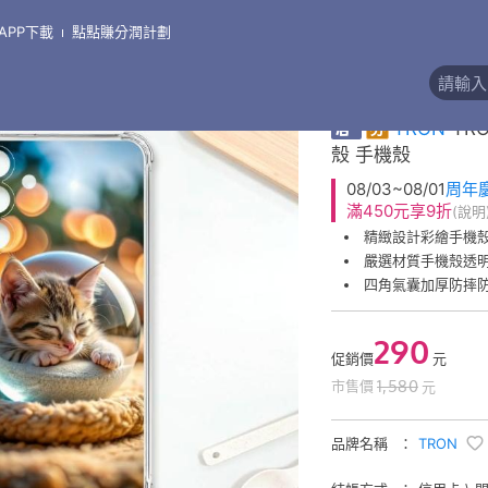
APP下載
點點賺分潤計劃
\
手機殼●三星 Samsung
\
三星 S24系列
精緻彩繪手機殼
券
TRON
TR
殼 手機殼
08/03~08/01
周年
滿450元享9折
(說明
精緻設計彩繪手機
嚴選材質手機殼透
四角氣囊加厚防摔
290
促銷價
元
1,580
市售價
元
品牌名稱
TRON