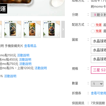
結帳方式
信用卡 \ 
刷momo
分期
9
期 0 
配送方式
免運
免運
圖案
水晶球
 透明 手機掛繩夾片
查看贈品
水晶球
mo點150元
活動說明
水晶球
送mo點450元
活動說明
送mo點750元
活動說明
元送mo點3%，上限1200元
活動說明
規格
三星 S2
3%
活動說明
數量
折價券
查看可使用的
保固資訊
7天保固期