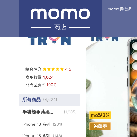
momo購物網
Home
\
TRON-旗艦8館
商店
綜合評分
4.5
商品數量
4,624
問問回應率
100%
所有商品
(
4,624
)
手機殼●蘋果
(
1,005
)
mo點3%
iPhone
iPhone 16 系列
(
201
)
免運券
iPhone 15 系列
(
148
)