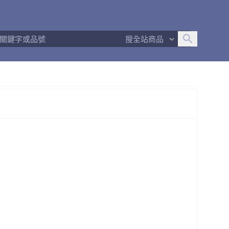
追蹤人數
497
問問回應率
100%
商品數量
122
搜全站商品
商店簡介
退換貨須知