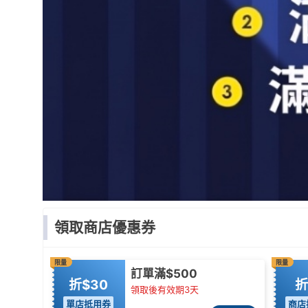
領取商店優惠券
限量
限量
訂單滿$500
折$30
折
領取後有效期3天
單店抵用券
商店