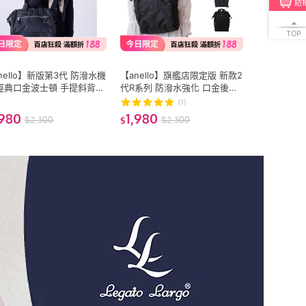
結
TOP
nello】新版第3代 防潑水機
【anello】旗艦店限定版 新款2
經典口金波士頓 手提斜背兩
代R系列 防潑水強化 口金後背
Regular size (ATB5182)
包Regular ASS003Z
(1)
,980
1,980
$
2,300
$
2,300
$