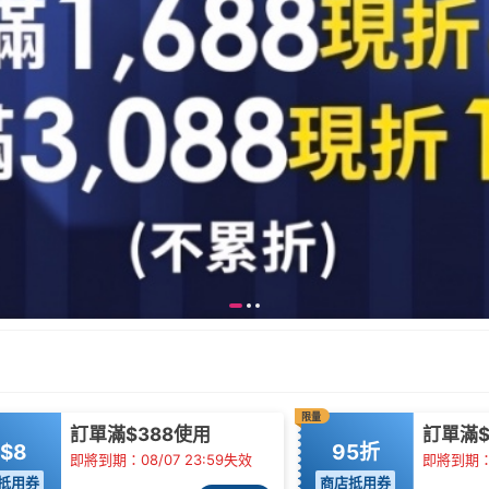
限量
訂單滿$388使用
訂單滿$
$8
95折
即將到期：08/07 23:59失效
即將到期：0
抵用券
商店抵用券