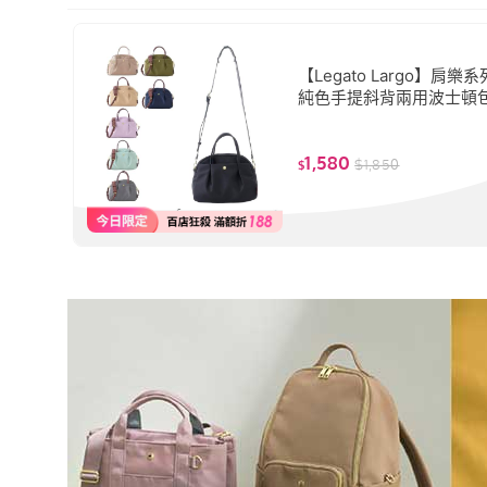
【Legato Largo】肩樂
純色手提斜背兩用波士頓包 
L0154)
1,580
$
1,850
$