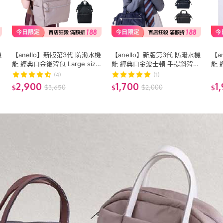
機
【anello】新版第3代 防潑水機
【anello】新版第3代 防潑水機
【a
能 經典口金後背包 Large size
能 經典口金波士頓 手提斜背兩
能 
(ATB2521N) 15吋筆電OK
用包 Small size (ATB5181)
用包 
(4)
(1)
2,900
1,700
1
$
3,650
$
2,000
$
$
$