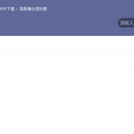
APP下載
點點賺分潤計劃
價)