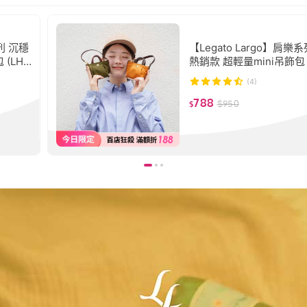
系列 沉穩
【Legato Largo】肩樂
(LH-
熱銷款 超輕量mini吊飾包
(LH-L0151)限量
(4)
788
$
950
$