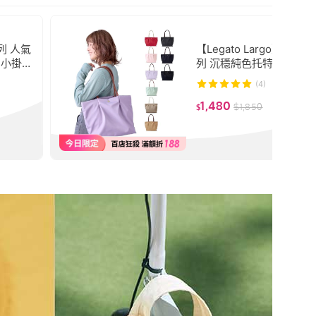
系列 人氣
【Legato Largo】Liet
 小掛包
列 沉穩純色托特包 LH-L0
(4)
1,480
$
1,850
$