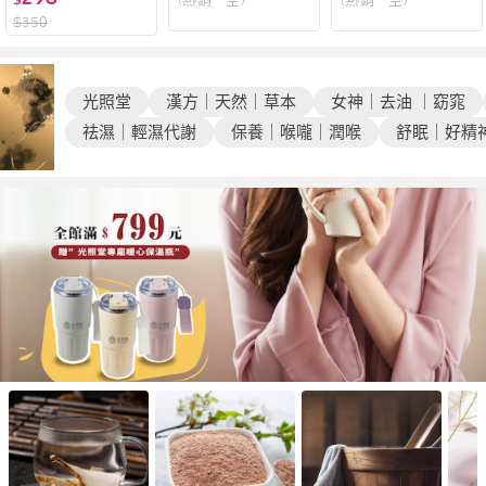
｜漢方｜天然草本
海｜蜂蜜｜保養喉
｜元氣茶8gX10入
$
350
｜光照堂｜百年中
嚨｜漢方｜天然草
｜ 漢方｜天然草本
藥房｜天然草本｜
本｜光照堂｜百年
｜光照堂｜百年中
中藥房｜天然草本
藥房｜天然草本｜
光照堂
漢方｜天然｜草本
女神｜去油 ｜窈窕
祛濕｜輕濕代謝
保養｜喉嚨｜潤喉
舒眠｜好精