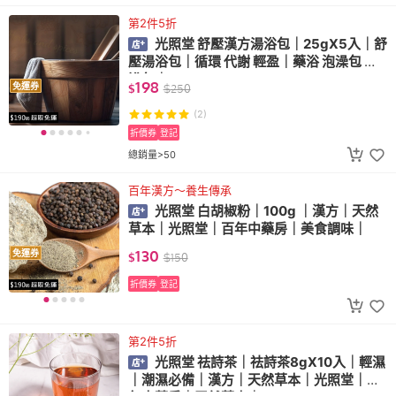
第2件5折
光照堂 舒壓漢方湯浴包｜25gX5入｜舒
壓湯浴包｜循環 代謝 輕盈｜藥浴 泡澡包 足
浴包｜
198
免運券
$
$
250
(2)
折價券
登記
總銷量>50
百年漢方～養生傳承
光照堂 白胡椒粉｜100g ｜漢方｜天然
草本｜光照堂｜百年中藥房｜美食調味｜
130
免運券
$
$
150
折價券
登記
第2件5折
光照堂 祛詩茶｜祛詩茶8gX10入｜輕濕
｜潮濕必備｜漢方｜天然草本｜光照堂｜百