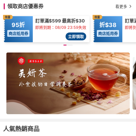
領取商店優惠券
看更多
限量
限量
訂單滿$599 最高折$30
訂單
95折
折$38
即將到期：08/09 23:59失效
即將到
商店抵用券
商店抵用券
立即領取
人氣熱銷商品