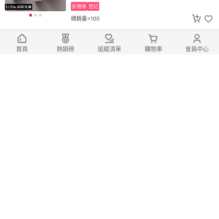
折價券
登記
總銷量>100
第2件5折
光照堂 舒棉茶｜7gX10入｜買一贈一｜
首頁
熱銷榜
追蹤清單
購物車
會員中心
放鬆心情｜草本茶飲｜充沛戰鬥力 ｜漢方｜
天然草本｜光照堂｜百年中藥房｜天然草本
298
免運券
$
$
350
(6)
折價券
登記
第2件5折
光照堂 女神茶｜女神茶 7gX10入｜餐後
消化｜油膩囤積｜消化｜漢方｜天然草本｜
光照堂｜百年中藥房｜天然草本
298
免運券
$
$
350
(9)
折價券
登記