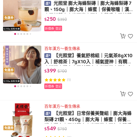
光照堂 膨大海蜂梨磚｜膨大海蜂梨磚 7
顆、150g｜膨大海｜蜂蜜｜保養喉嚨｜漢方
｜天然草本｜光照堂｜百年中藥房｜天然草
250
免運券
$
$
350
本
折價券
登記
百年漢方～養生傳承
【光照堂】養氣舒棉組｜元氣茶8gX10
入｜舒棉茶｜7gX10入｜補氣提神｜有精神
｜好眠｜漢方｜天然草本｜光照堂｜百年中
399
免運券
$
$
700
藥
(1)
折價券
登記
百年漢方～養生傳承
【光照堂】日常保養美聲組｜膨大海蜂
梨磚 21顆、450g｜膨大海｜蜂蜜｜保養喉
嚨｜漢方｜天然草本｜光照堂｜百年中藥房
549
免運券
$
$
750