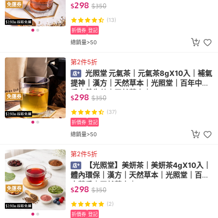
年中藥房｜天然草本｜
298
免運券
$
$
350
(13)
折價券
登記
總銷量>50
第2件5折
光照堂 元氣茶｜元氣茶8gX10入｜補氣
提神｜漢方｜天然草本｜光照堂｜百年中藥
房｜養生茶｜天然草本｜
298
免運券
$
$
350
(37)
折價券
登記
總銷量>50
第2件5折
【光照堂】美妍茶｜美妍茶4gX10入｜
體內環保｜漢方｜天然草本｜光照堂｜百年
中藥房｜天然草本｜
298
免運券
$
$
350
(2)
折價券
登記