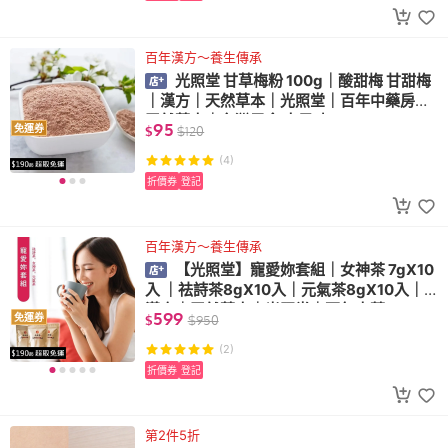
百年漢方～養生傳承
光照堂 甘草梅粉 100g｜酸甜梅 甘甜梅
｜漢方｜天然草本｜光照堂｜百年中藥房｜
天然草本｜台灣零食 古早味
95
免運券
$
$
120
(4)
折價券
登記
百年漢方～養生傳承
【光照堂】寵愛妳套組｜女神茶 7gX10
入 ｜祛詩茶8gX10入｜元氣茶8gX10入｜
漢方｜天然草本｜光照堂｜百年中藥
599
免運券
$
$
950
(2)
折價券
登記
第2件5折