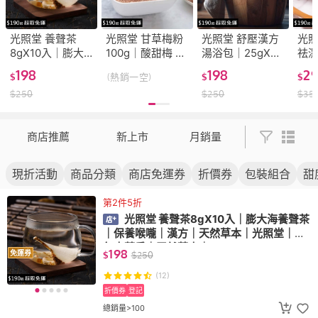
光照堂 養聲茶
光照堂 甘草梅粉
光照堂 舒壓漢方
光照
8gX10入｜膨大
100g｜酸甜梅 甘
湯浴包｜25gX5
祛濕
海養聲茶｜保養
甜梅｜漢方｜天
入｜輕濕舒壓湯
｜
198
198
2
$
(熱銷一空)
$
$
喉嚨｜漢方｜天
然草本｜光照堂
浴包｜循環 代謝
潮
$
250
$
250
$
35
然草本｜光照堂
｜百年中藥房｜
濕氣 輕盈｜藥浴
｜
｜百年中藥房｜
天然草本｜台灣
泡澡包 足浴包｜
照
天然草本｜
零食 古早味
房
商店推薦
新上市
月銷量
現折活動
商品分類
商店免運券
折價券
包裝組合
甜
第2件5折
光照堂 養聲茶8gX10入｜膨大海養聲茶
｜保養喉嚨｜漢方｜天然草本｜光照堂｜百
年中藥房｜天然草本｜
198
免運券
$
$
250
(12)
折價券
登記
總銷量>100