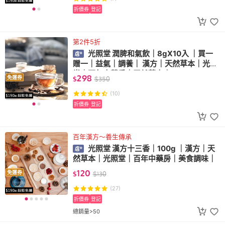
折價券
登記
第2件5折
光照堂 潤脾和氣飲｜8gX10入 ｜買一
贈一｜益氣｜調養｜ 漢方｜天然草本｜光照
堂｜百年中藥房｜天然草本｜
298
免運券
$
$
350
(10)
折價券
登記
百年漢方～養生傳承
光照堂 漢方十三香｜100g ｜漢方｜天
然草本｜光照堂｜百年中藥房｜美食調味｜
120
免運券
$
$
130
(27)
折價券
登記
總銷量>50