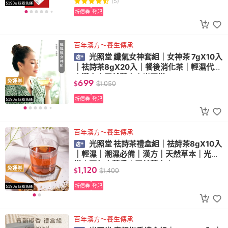
(5)
折價券
登記
百年漢方～養生傳承
光照堂 纖氣女神套組｜女神茶 7gX10入
｜祛詩茶8gX20入｜餐後消化茶｜輕濕代謝
｜漢方｜天然草本｜光照堂
699
免運券
$
$
1,050
折價券
登記
百年漢方～養生傳承
光照堂 祛詩茶禮盒組｜祛詩茶8gX10入
｜輕濕｜潮濕必備｜漢方｜天然草本｜光照
堂｜百年中藥房｜天然草本｜
1,120
免運券
$
$
1,400
折價券
登記
百年漢方～養生傳承