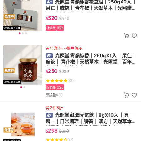
光照堂 青韻椒香禮盒組｜250gX2入 ｜
果仁｜麻辣｜ 青花椒｜天然草本｜光照堂｜
百年中藥房｜天然草本｜
520
免運券
$
$
560
折價券
登記
百年漢方～養生傳承
光照堂 青韻椒香｜250gX1入 ｜果仁｜
麻辣｜ 青花椒｜天然草本｜光照堂｜百年中
藥房｜天然草本｜
250
免運券
$
$
280
(2)
折價券
登記
總銷量>50
第2件5折
光照堂 紅潤元氣飲｜8gX10入 ｜買一
贈一｜日常調理｜調養｜ 漢方｜天然草本｜
光照堂｜百年中藥房｜天然草本｜
298
免運券
$
$
350
(7)