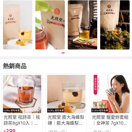
熱銷商品
光照堂 祛詩茶｜祛
光照堂 膨大海蜂梨
光照堂 寵愛妳套組
詩茶8gX10入｜輕
磚｜膨大海蜂梨磚
｜女神茶 7gX10入
濕代謝｜潮濕必備
7顆、150g｜膨大
｜祛詩茶8gX10入
298
$
(熱銷一空)
(熱銷一空)