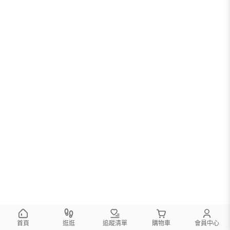
首頁
逛逛
追蹤清單
購物車
會員中心