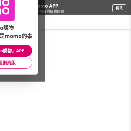
下載momo APP
開啟
給你3倍流暢度的購物體驗
請輸入搜尋關鍵字
o購物
是momo的事
彩妝保養
/
香氛保養品牌
/
香氛品牌(依字母)
/
gulsha 土耳其
o購物」APP
館長推薦
月銷量
新上市
價格
評價
用網頁版
很抱歉，沒有篩選到符合條件的商品
您可以調整篩選條件試試看