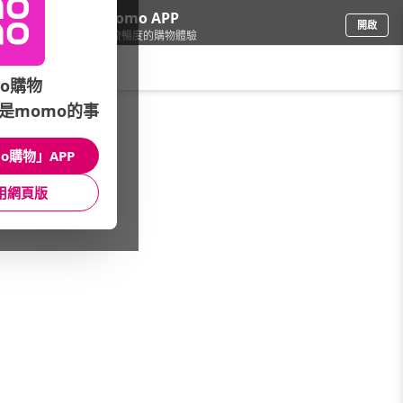
下載momo APP
開啟
給你3倍流暢度的購物體驗
請輸入搜尋關鍵字
o購物
是momo的事
彩妝保養
/
專櫃品牌
/
品牌
/
ERNO LASZLO奧倫納素
o購物」APP
館長推薦
月銷量
新上市
價格
評價
用網頁版
很抱歉，沒有篩選到符合條件的商品
您可以調整篩選條件試試看