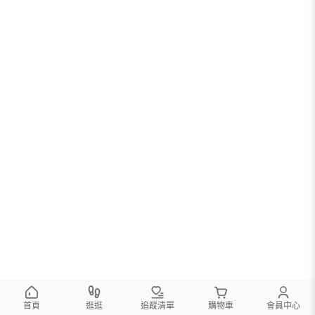
首頁
逛逛
追蹤清單
購物車
會員中心