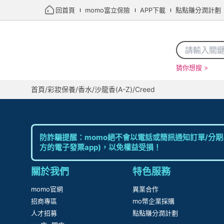
回首頁
momo富立保險
APP下載
點點賺分潤計劃
猜你想搜 >
首頁
/
彩妝保養
/
香水
/
沙龍香(A-Z)
/
Creed
防詐騙提醒：momo絕不會以電話或簡訊通知訂單/分期
方的電子發票app)，以免權益受損！
關於我們
特色服務
momo官網
異業合作
招商專區
mo幣企業採購
人才招募
點點賺分潤計劃