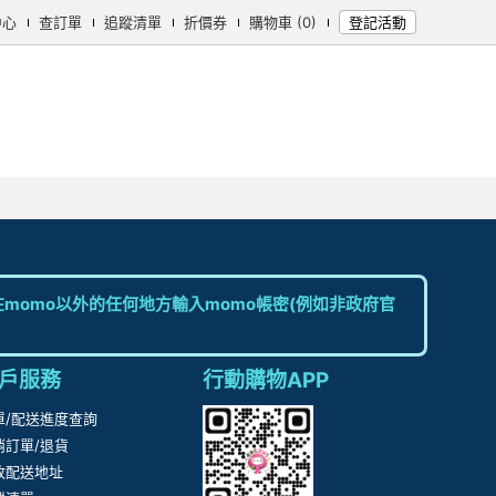
中心
查訂單
追蹤清單
折價券
購物車 (0)
登記活動
momo以外的任何地方輸入momo帳密(例如非政府官
戶服務
行動購物APP
單/配送進度查詢
消訂單/退貨
改配送地址