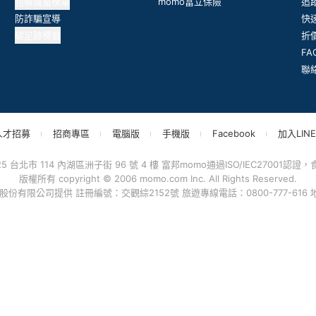
包裝減量標章
momo富立保險
追
防詐騙宣導
快
碳足跡標籤
折
F
聯
人才招募
招商專區
電腦版
手機版
Facebook
加入LINE
台北市 114 內湖區洲子街 96 號 4 樓 富邦momo通過ISO/IEC27001認證，食品
版權所有 copyright © 2006 momo.com Inc. All Rights Reserved.
有限公司提供 註冊編號：交觀綜2152號 旅遊專線電話：0800-777-616