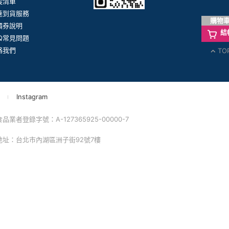
蹤清單
速到貨服務
購物
價券說明
結
AQ常見問題
TO
絡我們
Instagram
業者登錄字號：A-127365925-00000-7
 地址：台北市內湖區洲子街92號7樓