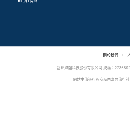
mo店+開店
關於我們
富邦媒體科技股份有限公司 統編：27365925 
網站中旅遊行程商品由富昇旅行社股份