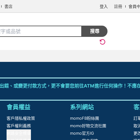
書店
登入
註冊
會員
搜尋
出錯、或變更付款方式，更不會要您前往ATM進行任何操作！不應在
會員權益
系列網站
客
客戶隱私權政策
momoFB粉絲團
訂
客戶權利義務
momo好物交流社團
取
網路安全標章
momo官方IG
更