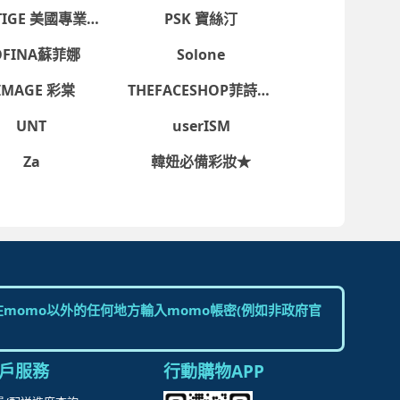
消訂單/退貨
reArt 淨萃雅藝
Perfect Diary完美日記
改配送地址
蹤清單
TIGE 美國專業彩妝
PSK 寶絲汀
速到貨服務
價券說明
OFINA蘇菲娜
Solone
AQ常見問題
IMAGE 彩棠
THEFACESHOP菲詩小舖
絡我們
UNT
userISM
Za
韓妞必備彩妝★
Instagram
業者登錄字號：A-127365925-00000-7
 地址：台北市內湖區洲子街92號7樓