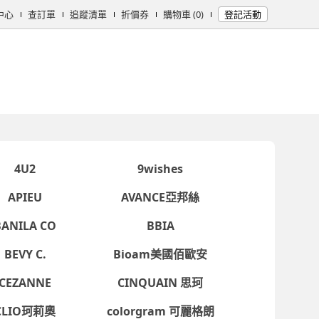
中心
查訂單
追蹤清單
折價券
購物車 (0)
登記活動
女時尚
男時尚
精品/飾品
彩妝保養
個人清潔
日用/紙品
母
4U2
9wishes
APIEU
AVANCE亞邦絲
BANILA CO
BBIA
BEVY C.
Bioam美國佰歐安
CEZANNE
CINQUAIN 思珂