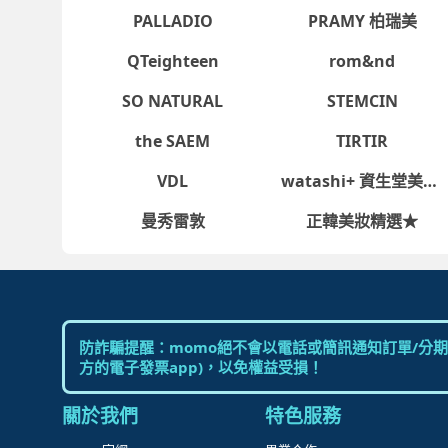
招商專區
mo幣企業採購
Nature Tree
Navalli Hill專業彩妝
人才招募
點點賺分潤計劃
mo店+開店
PALLADIO
PRAMY 柏瑞美
QTeighteen
rom&nd
SO NATURAL
STEMCIN
the SAEM
TIRTIR
VDL
watashi+ 資生堂美妝網
關於我們
曼秀雷敦
正韓美妝精選★
富邦媒體科技股份有限公司 統編：27365925 
網站中旅遊行程商品由富昇旅行社股份