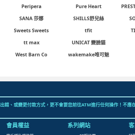
客戶權利義務
momo好物交流社團
取
OBgE
Only Minerals
Pu
網路安全標章
momo官方IG
更
包裝減量標章
momo富立保險
追
Peripera
Pure Heart
PRES
防詐騙宣導
快
碳足跡標籤
折
SANA 莎娜
SHILLS舒兒絲
S
F
Sweets Sweets
tfit
T
聯
tt max
UNICAT 變臉貓
West Barn Co
wakemake唯可魅
人才招募
招商專區
電腦版
手機版
Facebook
加入LINE
台北市 114 內湖區洲子街 96 號 4 樓 富邦momo通過ISO/IEC27001認證，食品
版權所有 copyright © 2006 momo.com Inc. All Rights Reserved.
有限公司提供 註冊編號：交觀綜2152號 旅遊專線電話：0800-777-616