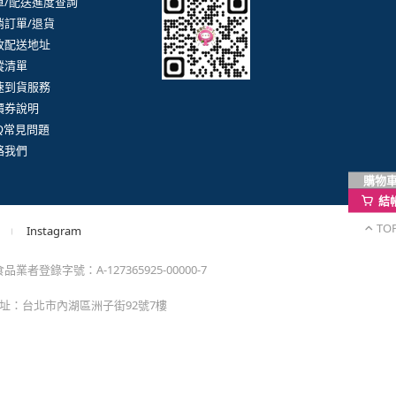
購物
結
TO