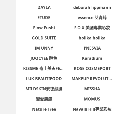
CITY COLOR
CHARLOTTE BIO
DAYLA
deborah lippmann
ETUDE
essence 艾森絲
Flow Fushi
F.O.X 美國專業彩妝
很
GOLD SUITE
holika holika
IM UNNY
I’NESVIA
JOOCYEE 酵色
Karadium
KISSME 奇士美★FERME系列
KOSE COSMEPORT
防詐騙提醒：momo絕不會以電話或簡訊通知訂單/分期
方的電子發票app)，以免權益受損！
LUK BEAUTIFOOD
MAKEUP REVOLUTIO
MILDSKIN麥德絲肌
MISSHA
關於我們
特色服務
momo官網
異業合作
戀愛魔鏡
MOMUS