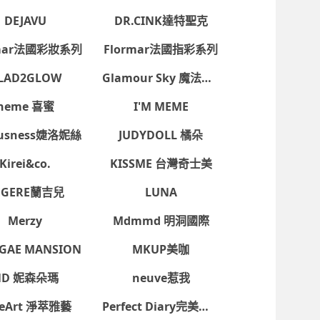
CLIO珂莉奧
colorgram 可麗格朗
DEJAVU
DR.CINK達特聖克
rmar法國彩妝系列
Flormar法國指彩系列
LAD2GLOW
Glamour Sky 魔法天空
。
heme 喜蜜
I'M MEME
lousness婕洛妮絲
JUDYDOLL 橘朵
Kirei&co.
KISSME 台灣奇士美
'EGERE蘭吉兒
LUNA
momo以外的任何地方輸入momo帳密(例如非政府官
Merzy
Mdmmd 明洞國際
IGAE MANSION
MKUP美咖
戶服務
行動購物APP
單/配送進度查詢
ND 妮森朵瑪
neuve惹我