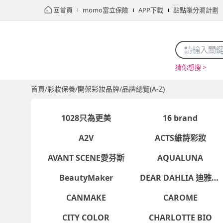
回首頁
momo富立保險
APP下載
點點賺分潤計劃
猜你想搜 >
首頁
限時搶購
直播
mo店+
看看買
家電
電玩
首頁
/
彩妝保養
/
開架彩妝品牌
/
品牌總覽(A-Z)
1028只為更美
16 brand
A2V
ACTS維詩彩妝
AVANT SCENE愛芬斯
AQUALUNA
BeautyMaker
DEAR DAHLIA 迪雅黛
CANMAKE
CAROME