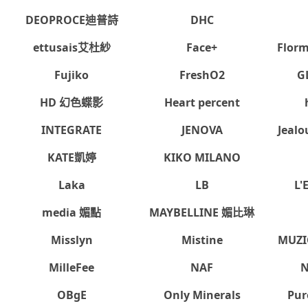
CHARM COLOR
chochoslab
DEOPROCE迪普詩
DHC
ettusais艾杜紗
Face+
Flo
Fujiko
FreshO2
G
抱歉，沒有篩選到符合條件的商品，您可以調整篩選條件試試看
HD 幻色蝶影
Heart percent
INTEGRATE
JENOVA
Jea
KATE凱婷
KIKO MILANO
Laka
LB
L
出錯、或變更付款方式，更不會要您前往ATM進行任何操作！不應在
N
media 媚點
MAYBELLINE 媚比琳
Misslyn
Mistine
MUZ
會員權益
系列網站
客
客戶隱私權政策
momoFB粉絲團
訂
MilleFee
NAF