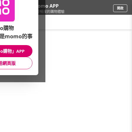
下載momo APP
開啟
給你3倍流暢度的購物體驗
請輸入搜尋關鍵字
o購物
是momo的事
保健/醫療
/
美妍/調理
/
功能分類
/
養顏美容
o購物」APP
館長推薦
月銷量
新上市
價格
評價
用網頁版
很抱歉，沒有篩選到符合條件的商品
您可以調整篩選條件試試看