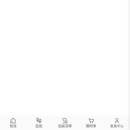
首頁
逛逛
追蹤清單
購物車
會員中心