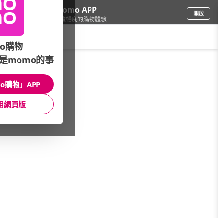
下載momo APP
開啟
給你3倍流暢度的購物體驗
請輸入搜尋關鍵字
o購物
是momo的事
保健/醫療
/
冷熱敷墊/舒緩用品
/
強檔活動
/
PP★任2件$2980
o購物」APP
館長推薦
月銷量
新上市
價格
評價
用網頁版
很抱歉，沒有篩選到符合條件的商品
您可以調整篩選條件試試看