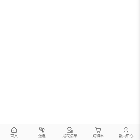
首頁
逛逛
追蹤清單
購物車
會員中心