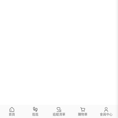
首頁
逛逛
追蹤清單
購物車
會員中心