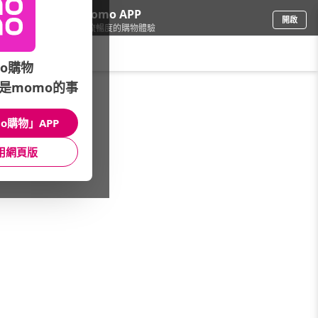
下載momo APP
開啟
給你3倍流暢度的購物體驗
請輸入搜尋關鍵字
o購物
是momo的事
保健/醫療
/
DV麗彤生醫
/
成分分類
/
膠原蛋白
o購物」APP
館長推薦
月銷量
新上市
價格
評價
用網頁版
很抱歉，沒有篩選到符合條件的商品
您可以調整篩選條件試試看