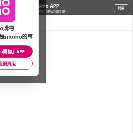
下載momo APP
開啟
給你3倍流暢度的購物體驗
請輸入搜尋關鍵字
o購物
是momo的事
保健/醫療
/
保健用品/體重(脂)計
/
品牌總覽(A~Z)
/
甲陽KOYO
o購物」APP
館長推薦
月銷量
新上市
價格
評價
用網頁版
很抱歉，沒有篩選到符合條件的商品
您可以調整篩選條件試試看