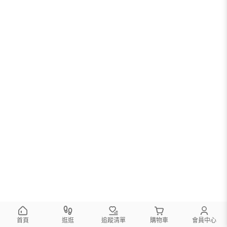
首頁
逛逛
追蹤清單
購物車
會員中心