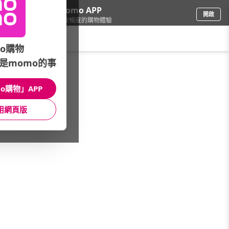
下載momo APP
開啟
給你3倍流暢度的購物體驗
請輸入搜尋關鍵字
o購物
是momo的事
保健/醫療
/
口罩/抗菌/防護
/
館長推薦
/
電視熱銷賣翻天
o購物」APP
館長推薦
月銷量
新上市
價格
評價
用網頁版
很抱歉，沒有篩選到符合條件的商品
您可以調整篩選條件試試看