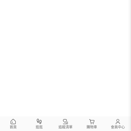
首頁
逛逛
追蹤清單
購物車
會員中心