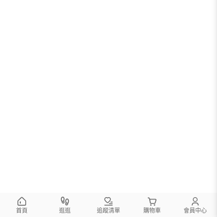
首頁
逛逛
追蹤清單
購物車
會員中心