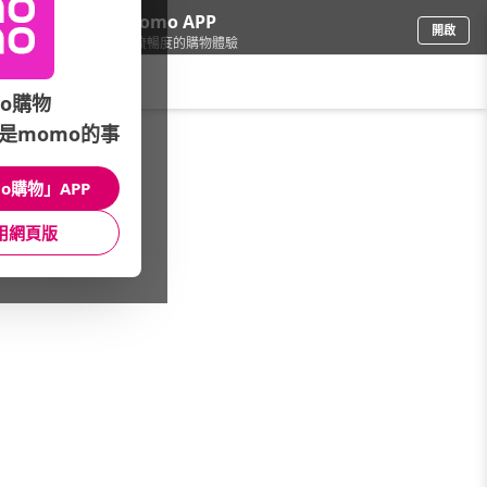
下載momo APP
開啟
給你3倍流暢度的購物體驗
請輸入搜尋關鍵字
o購物
是momo的事
保健/醫療
/
口罩/抗菌/防護
/
精選口罩
/
涼感口罩
o購物」APP
館長推薦
月銷量
新上市
價格
評價
用網頁版
很抱歉，沒有篩選到符合條件的商品
您可以調整篩選條件試試看