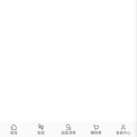
首頁
逛逛
追蹤清單
購物車
會員中心