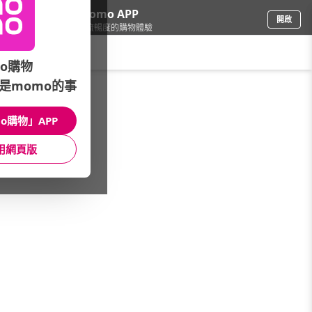
下載momo APP
開啟
給你3倍流暢度的購物體驗
請輸入搜尋關鍵字
o購物
是momo的事
保健/醫療
/
循環保健
/
館長推薦
/
TV熱銷★賣翻天
o購物」APP
館長推薦
月銷量
新上市
價格
評價
用網頁版
很抱歉，沒有篩選到符合條件的商品
您可以調整篩選條件試試看