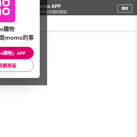
下載momo APP
開啟
給你3倍流暢度的購物體驗
請輸入搜尋關鍵字
o購物
是momo的事
保健/醫療
/
輔具/護具
/
品牌推薦
/
KOWA
o購物」APP
館長推薦
月銷量
新上市
價格
評價
用網頁版
很抱歉，沒有篩選到符合條件的商品
您可以調整篩選條件試試看