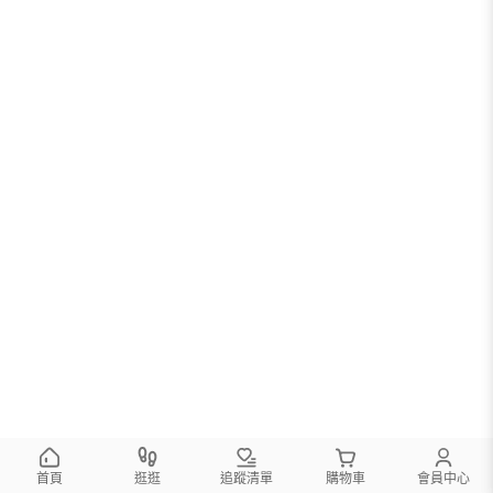
首頁
逛逛
追蹤清單
購物車
會員中心