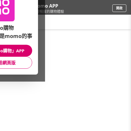
下載momo APP
開啟
給你3倍流暢度的購物體驗
請輸入搜尋關鍵字
o購物
是momo的事
保健/醫療
/
輔具/護具
/
品牌推薦
/
日本旭川
o購物」APP
館長推薦
月銷量
新上市
價格
評價
用網頁版
很抱歉，沒有篩選到符合條件的商品
您可以調整篩選條件試試看