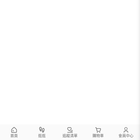
首頁
逛逛
追蹤清單
購物車
會員中心