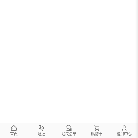
首頁
逛逛
追蹤清單
購物車
會員中心