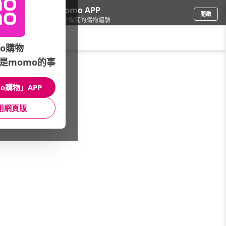
下載momo APP
開啟
給你3倍流暢度的購物體驗
請輸入搜尋關鍵字
o購物
是momo的事
女時尚
/
女裝
/
熱搜關鍵字
/
瑜珈服
o購物」APP
館長推薦
月銷量
新上市
價格
評價
用網頁版
很抱歉，沒有篩選到符合條件的商品
您可以調整篩選條件試試看