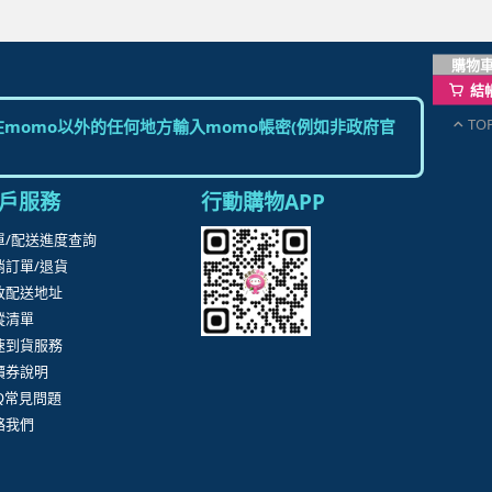
購物
結
TO
momo以外的任何地方輸入momo帳密(例如非政府官
戶服務
行動購物APP
單/配送進度查詢
消訂單/退貨
改配送地址
蹤清單
速到貨服務
價券說明
AQ常見問題
絡我們