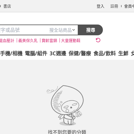
書店
登入
註冊
會員
搜全站商品
搜尋
龍血壓計
義美保久乳
寶齡富錦
大童運動鞋
手機/相機
電腦/組件
3C週邊
保健/醫療
食品/飲料
生鮮
找不到您要的分類