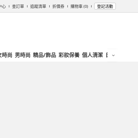
中心
查訂單
追蹤清單
折價券
購物車 (0)
登記活動
女時尚
男時尚
精品/飾品
彩妝保養
個人清潔
日用/紙品
母