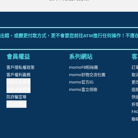
出錯、或變更付款方式，更不會要您前往ATM進行任何操作！不應在
會員權益
系列網站
客
客戶隱私權政策
momoFB粉絲團
訂
客戶權利義務
momo好物交流社團
取
網路安全標章
momo官方IG
更
包裝減量標章
momo富立保險
追
防詐騙宣導
快
碳足跡標籤
折
F
聯