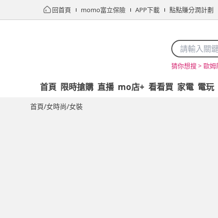
回首頁
momo富立保險
APP下載
點點賺分潤計劃
歐姆
猜你想搜 >
首頁
限時搶購
直播
mo店+
看看買
家電
電玩
首頁
/
女時尚
/
女裝