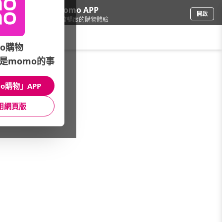
下載momo APP
開啟
給你3倍流暢度的購物體驗
請輸入搜尋關鍵字
o購物
是momo的事
女時尚
/
快時尚嚴選店
/
嚴選品牌
/
JSMIX 大尺碼
o購物」APP
館長推薦
月銷量
新上市
價格
評價
用網頁版
很抱歉，沒有篩選到符合條件的商品
您可以調整篩選條件試試看