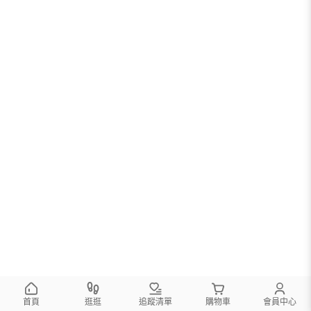
首頁
逛逛
追蹤清單
購物車
會員中心