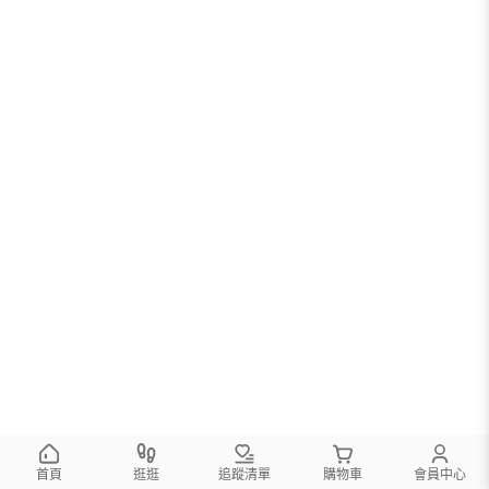
首頁
逛逛
追蹤清單
購物車
會員中心