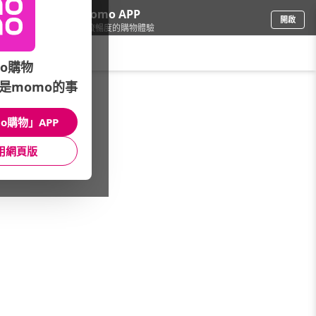
下載momo APP
開啟
給你3倍流暢度的購物體驗
請輸入搜尋關鍵字
o購物
是momo的事
內衣
/
女內著
/
女內褲
/
孕婦內褲
o購物」APP
館長推薦
月銷量
新上市
價格
評價
用網頁版
很抱歉，沒有篩選到符合條件的商品
您可以調整篩選條件試試看