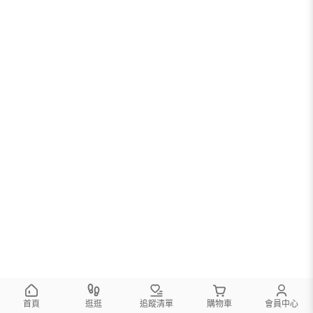
首頁
逛逛
追蹤清單
購物車
會員中心