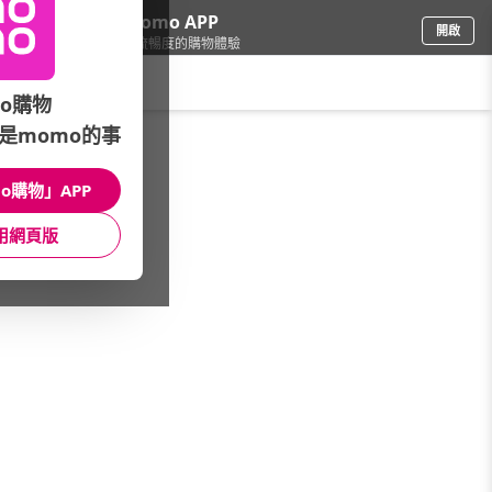
下載momo APP
開啟
給你3倍流暢度的購物體驗
請輸入搜尋關鍵字
o購物
是momo的事
鞋包箱
/
男包
/
專櫃品牌
/
Bellroy 官方直營
o購物」APP
館長推薦
月銷量
新上市
價格
評價
用網頁版
很抱歉，沒有篩選到符合條件的商品
您可以調整篩選條件試試看