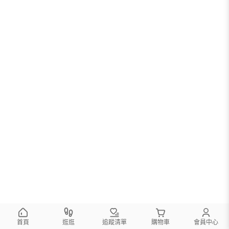
首頁
逛逛
追蹤清單
購物車
會員中心