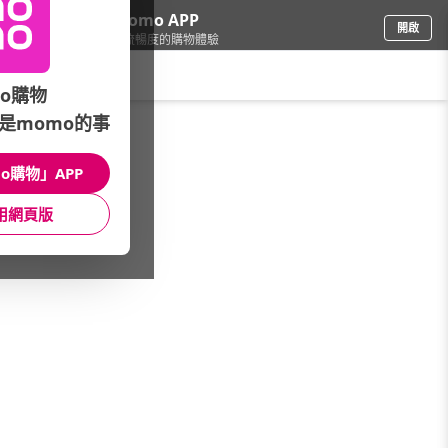
下載momo APP
開啟
給你3倍流暢度的購物體驗
請輸入搜尋關鍵字
o購物
是momo的事
鞋包箱
/
流行包
/
限時活動★品牌齊降
/
【M2】精選包款$299起
o購物」APP
館長推薦
月銷量
新上市
價格
評價
用網頁版
很抱歉，沒有篩選到符合條件的商品
您可以調整篩選條件試試看