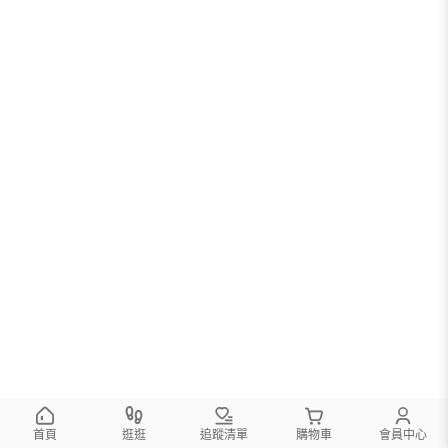
首頁
逛逛
追蹤清單
購物車
會員中心