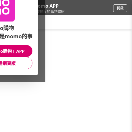
下載momo APP
開啟
給你3倍流暢度的購物體驗
請輸入搜尋關鍵字
o購物
是momo的事
戶外用品
/
戶外露營
/
戶外品牌
/
GENTOS
o購物」APP
館長推薦
月銷量
新上市
價格
評價
用網頁版
很抱歉，沒有篩選到符合條件的商品
您可以調整篩選條件試試看