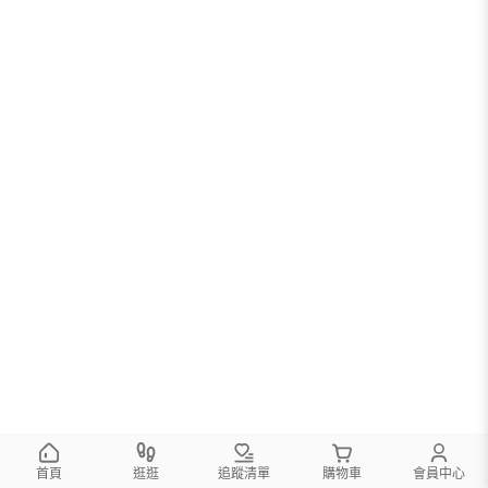
首頁
逛逛
追蹤清單
購物車
會員中心