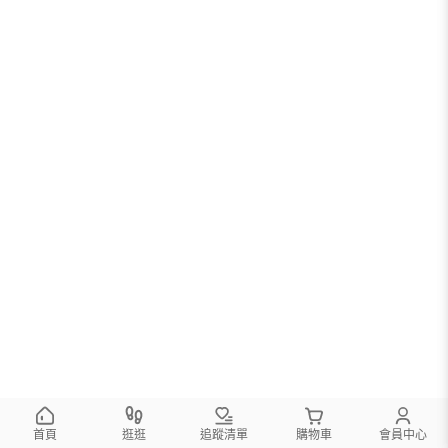
首頁
逛逛
追蹤清單
購物車
會員中心