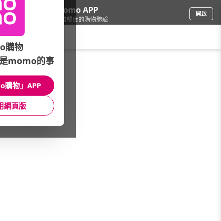
下載momo APP
開啟
給你3倍流暢度的購物體驗
請輸入搜尋關鍵字
o購物
是momo的事
戶外用品
/
戶外露營
/
露營裝備
/
戶外機能包
o購物」APP
館長推薦
月銷量
新上市
價格
評價
用網頁版
很抱歉，沒有篩選到符合條件的商品
您可以調整篩選條件試試看