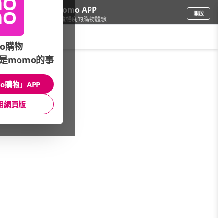
下載momo APP
開啟
給你3倍流暢度的購物體驗
請輸入搜尋關鍵字
o購物
是momo的事
戶外用品
/
登山健行
/
本月主打
/
Naturehike▼mo卡加碼回饋
o購物」APP
館長推薦
月銷量
新上市
價格
評價
用網頁版
很抱歉，沒有篩選到符合條件的商品
您可以調整篩選條件試試看