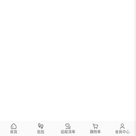
首頁
逛逛
追蹤清單
購物車
會員中心