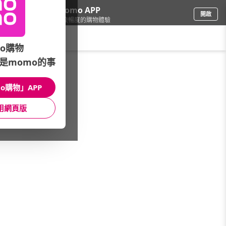
下載momo APP
開啟
給你3倍流暢度的購物體驗
請輸入搜尋關鍵字
o購物
是momo的事
戶外用品
/
登山健行
/
品牌總覽
/
VICTORINOX 瑞士維氏
o購物」APP
館長推薦
月銷量
新上市
價格
評價
用網頁版
很抱歉，沒有篩選到符合條件的商品
您可以調整篩選條件試試看