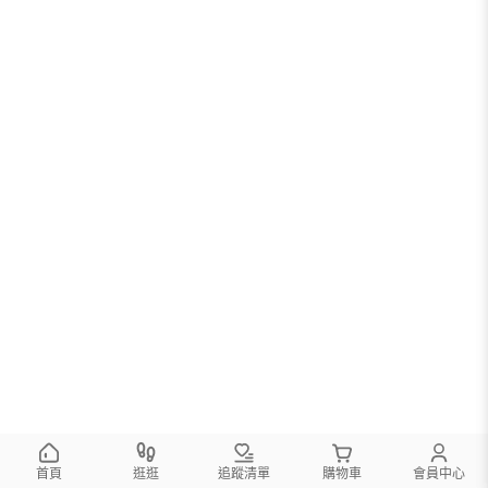
首頁
逛逛
追蹤清單
購物車
會員中心